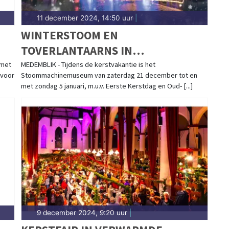
11 december 2024, 14:50 uur
|
WINTERSTOOM EN
TOVERLANTAARNS IN
STOOMMACHINEMUSEUM
 met
MEDEMBLIK - Tijdens de kerstvakantie is het
 voor
Stoommachinemuseum van zaterdag 21 december tot en
met zondag 5 januari, m.u.v. Eerste Kerstdag en Oud- [...]
9 december 2024, 9:20 uur
|