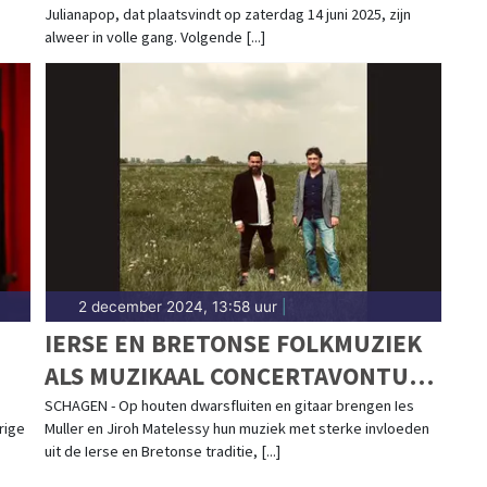
Julianapop, dat plaatsvindt op zaterdag 14 juni 2025, zijn
alweer in volle gang. Volgende [...]
2 december 2024, 13:58 uur
|
IERSE EN BRETONSE FOLKMUZIEK
ALS MUZIKAAL CONCERTAVONTUUR
IN SCAGON DE LUXE
SCHAGEN - Op houten dwarsfluiten en gitaar brengen Ies
rige
Muller en Jiroh Matelessy hun muziek met sterke invloeden
uit de Ierse en Bretonse traditie, [...]