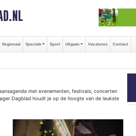
AD.NL
Regionaal
Specials
Sport
Uitgaan
Vacatures
Contact
tgaansagenda met evenementen, festivals, concerten
hager Dagblad houdt je op de hoogte van de leukste
ziekfestivals en culinaire events - ontdek het