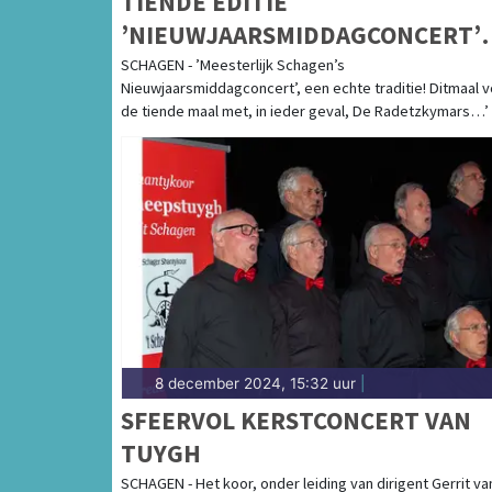
TIENDE EDITIE
’NIEUWJAARSMIDDAGCONCERT’
VAN MEESTERLIJK SCHAGEN IN
SCHAGEN - ’Meesterlijk Schagen’s
Nieuwjaarsmiddagconcert’, een echte traditie! Ditmaal 
SCAGON DE LUXE
de tiende maal met, in ieder geval, De Radetzkymars…’
8 december 2024, 15:32 uur
|
SFEERVOL KERSTCONCERT VAN
TUYGH
SCHAGEN - Het koor, onder leiding van dirigent Gerrit va