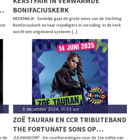
KERSTFAIR IN VERWARMDE
BONIFACIUSKERK
MEDEMBLIK - Eindelijk gaat de grote wens van de Stichting
voor
Bonifaciuskerk en haar vrijwilligers in vervulling. In de kerk
wordt een uitgekiend systeem [...]
5 december 2024, 11:33 uur
|
ZOË TAURAN EN CCR TRIBUTEBAND
THE FORTUNATE SONS OP
JULIANAPOP 2025
n de
JULIANADORP - De voorbereidingen voor de 32e editie van