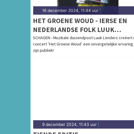
16 december 2024, 11:44 uur
|
HET GROENE WOUD - IERSE EN
NEDERLANDSE FOLK LUUK
LENDERS
SCHAGEN - Muzikale duizendpoot Luuk Lenders creëert
concert ’Het Groene Woud’ een onvergetelijke ervaring
zijn publiek!
9 december 2024, 11:43 uur
|