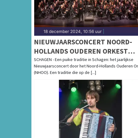
18 december 2024, 10:56 uur
|
NIEUWJAARSCONCERT NOORD-
HOLLANDS OUDEREN ORKEST
TRADITIONEEL IN DE AULA REGI
SCHAGEN - Een puike traditie in Schagen: het jaarlijkse
Nieuwjaarsconcert door het Noord-Hollands Ouderen O
COLLEGE
(NHOO). Een traditie die op de [...]