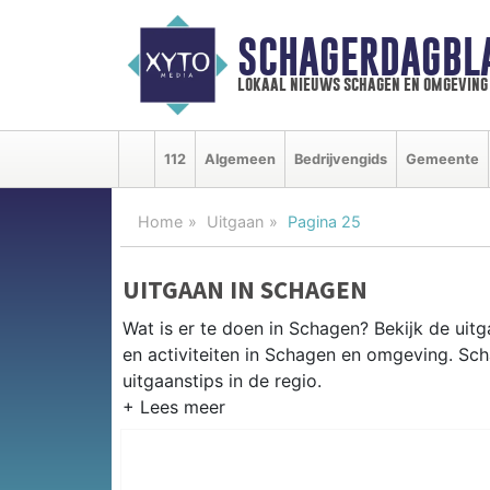
SCHAGERDAGBL
lokaal nieuws schagen en omgeving
112
Algemeen
Bedrijvengids
Gemeente
Home
Uitgaan
Pagina 25
UITGAAN IN SCHAGEN
Wat is er te doen in Schagen? Bekijk de ui
en activiteiten in Schagen en omgeving. Sc
uitgaanstips in de regio.
EVENEMENTEN SCHAGEN
Van markten en culturele evenementen tot mu