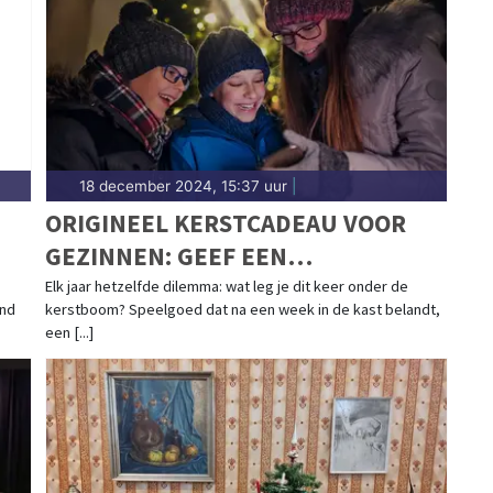
d.nl.
18 december 2024, 15:37 uur
|
ORIGINEEL KERSTCADEAU VOOR
GEZINNEN: GEEF EEN
AVONTUURLIJKE CITYGAME
Elk jaar hetzelfde dilemma: wat leg je dit keer onder de
end
kerstboom? Speelgoed dat na een week in de kast belandt,
CADEAU!
een [...]