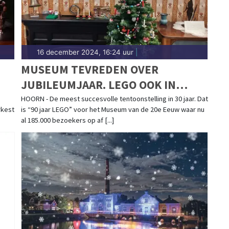
16 december 2024, 16:24 uur
|
MUSEUM TEVREDEN OVER
JUBILEUMJAAR. LEGO OOK IN
US
KERSTVAKANTIE NOG SUCCES
HOORN - De meest succesvolle tentoonstelling in 30 jaar. Dat
rkest
is “90 jaar LEGO” voor het Museum van de 20e Eeuw waar nu
al 185.000 bezoekers op af [...]