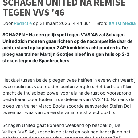
SCHAGEN UNITED NA REMISE
TEGEN VVS '46
Door
Redactie
op
31 maart 2025, 4:44 uur
Bron:
XYTO Media
SCHAGEN - Na een gelijkspel tegen VVS '46 zal Schagen
United zich moeten gaan richten op de nacompetitie daar de
achterstand op koploper ZAP inmiddels acht punten is. De
ploeg van trainer Martijn Gootjes bleef in eigen huis op 2-2
steken tegen de Spanbroekers.
Het duel tussen beide ploegen twee helften in evenwicht waarbij
twee routiniers voor de doelpunten zorgden. Robbert-Jan Klein
bracht de thuisploeg zowel voor als na de rust op voorsprong,
beide keren door fouten in de defensie van VVS '46. Namens de
ploeg van trainer Marco Boots scoorde aanvoerder Stefan Dol
tweemaal, waarvan de eerste vanaf de strafschopstip.
Schagen United gaat komend weekend op bezoek bij De
Valken. VVS '46, zesde in de stand en ook nog kansrijk op het