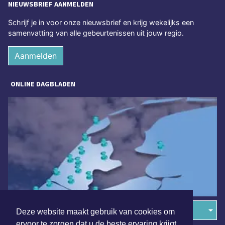
NIEUWSBRIEF AANMELDEN
Schrijf je in voor onze nieuwsbrief en krijg wekelijks een
samenvatting van alle gebeurtenissen uit jouw regio.
Aanmelden
ONLINE DAGBLADEN
Overige dagbladen in de regio
Deze website maakt gebruik van cookies om
ervoor te zorgen dat u de beste ervaring krijgt