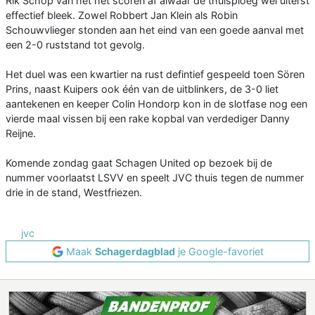
Rik Schop van het het scoren af alwaar de thuisploeg wel uiterst
effectief bleek. Zowel Robbert Jan Klein als Robin
Schouwvlieger stonden aan het eind van een goede aanval met
een 2-0 ruststand tot gevolg.
Het duel was een kwartier na rust defintief gespeeld toen Sören
Prins, naast Kuipers ook één van de uitblinkers, de 3-0 liet
aantekenen en keeper Colin Hondorp kon in de slotfase nog een
vierde maal vissen bij een rake kopbal van verdediger Danny
Reijne.
Komende zondag gaat Schagen United op bezoek bij de
nummer voorlaatst LSVV en speelt JVC thuis tegen de nummer
drie in de stand, Westfriezen.
jvc
Maak
Schagerdagblad
je Google-favoriet