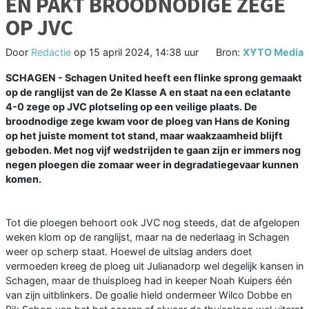
EN PAKT BROODNODIGE ZEGE
OP JVC
Door
Redactie
op
15 april 2024, 14:38 uur
Bron:
XYTO Media
SCHAGEN - Schagen United heeft een flinke sprong gemaakt
op de ranglijst van de 2e Klasse A en staat na een eclatante
4-0 zege op JVC plotseling op een veilige plaats. De
broodnodige zege kwam voor de ploeg van Hans de Koning
op het juiste moment tot stand, maar waakzaamheid blijft
geboden. Met nog vijf wedstrijden te gaan zijn er immers nog
negen ploegen die zomaar weer in degradatiegevaar kunnen
komen.
Tot die ploegen behoort ook JVC nog steeds, dat de afgelopen
weken klom op de ranglijst, maar na de nederlaag in Schagen
weer op scherp staat. Hoewel de uitslag anders doet
vermoeden kreeg de ploeg uit Julianadorp wel degelijk kansen in
Schagen, maar de thuisploeg had in keeper Noah Kuipers één
van zijn uitblinkers. De goalie hield ondermeer Wilco Dobbe en