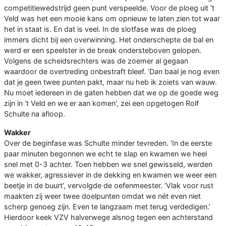
competitiewedstrijd geen punt verspeelde. Voor de ploeg uit ‘t
Veld was het een mooie kans om opnieuw te laten zien tot waar
het in staat is. En dat is veel. In de slotfase was de ploeg
immers dicht bij een overwinning. Het onderschepte de bal en
werd er een speelster in de break ondersteboven gelopen.
Volgens de scheidsrechters was de zoemer al gegaan
waardoor de overtreding onbestraft bleef. ‘Dan baal je nog even
dat je geen twee punten pakt, maar nu heb ik zoiets van wauw.
Nu moet iedereen in de gaten hebben dat we op de goede weg
zijn in ‘t Veld en we er aan komen’, zei een opgetogen Rolf
Schulte na afloop.
Wa
k
ker
Over de beginfase was Schulte minder tevreden. ‘In de eerste
paar minuten begonnen we echt te slap en kwamen we heel
snel met 0-3 achter. Toen hebben we snel gewisseld, werden
we wakker, agressiever in de dekking en kwamen we weer een
beetje in de buurt’, vervolgde de oefenmeester. ‘Vlak voor rust
maakten zij weer twee doelpunten omdat we nét even niet
scherp genoeg zijn. Even te langzaam met terug verdedigen.’
Hierdoor keek VZV halverwege alsnog tegen een achterstand