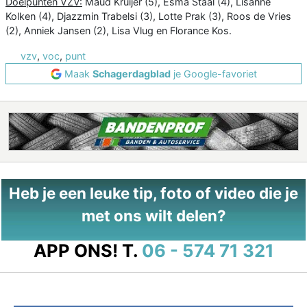
Doelpunten VZV:
Maud Kruijer (5), Esma Staal (4), Lisanne
Kolken (4), Djazzmin Trabelsi (3), Lotte Prak (3), Roos de Vries
(2), Anniek Jansen (2), Lisa Vlug en Florance Kos.
vzv
,
voc
,
punt
Maak
Schagerdagblad
je Google-favoriet
Heb je een leuke tip, foto of video die je
met ons wilt delen?
APP ONS!
T.
06 - 574 71 321