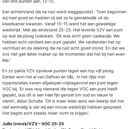
van drie punten aan, 12-15.
Een achterstand die na rust werd weggepoetst. ‘Toen begonnen
wij heel goed en hadden zij dat ze te gemakkelijk uit de
kleedkamer kwamen. Vanaf 15-15 werd het een geweldige
wedstrijd.’ Met als eindstand 25-25. Het leverde VZV een punt
op wat de ploeg toekwam. ‘Dit was echt geen cadeautje. We
hebben echt verdient een punt gepakt. We verdienden het op
vechtlust en de dekking die na rust echt goed stond. En dat we
ons niet gek lieten maken op de momenten dat het bij hen even
liep.’
En zo pakte VZV opnieuw punten tegen een top vijf ploeg.
Eerder won het al van Dalfsen en V&L. In het rijtje met
topprestaties kwam afgelopen vrijdagavond een punt tegen
VOC bij. ‘Er was nog niemand die tegen VOC een punt heeft
gepakt, dus dit is een heel fijn gevoel om oud en nieuw te
vieren’, aldus Schulte. ‘Dit is maar weer eens een bewijs dat het
niet eenmalig is dat wij een mooie wedstrijd hebben gespeeld.
Het begint echt steeds meer vorm te krijgen.’
JuRo Unirek/VZV – VOC 25-25