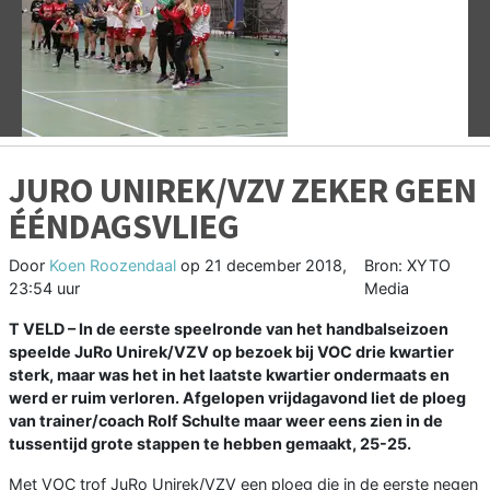
Vorige
V
JURO UNIREK/VZV ZEKER GEEN
ÉÉNDAGSVLIEG
Door
Koen Roozendaal
op
21 december 2018,
Bron: XYTO
23:54 uur
Media
T VELD –
In de eerste speelronde van het handbalseizoen
speelde JuRo Unirek/VZV op bezoek bij VOC drie kwartier
sterk, maar was het in het laatste kwartier ondermaats en
werd er ruim verloren. Afgelopen vrijdagavond liet de ploeg
van trainer/coach Rolf Schulte maar weer eens zien in de
tussentijd grote stappen te hebben gemaakt, 25-25.
Met VOC trof JuRo Unirek/VZV een ploeg die in de eerste negen