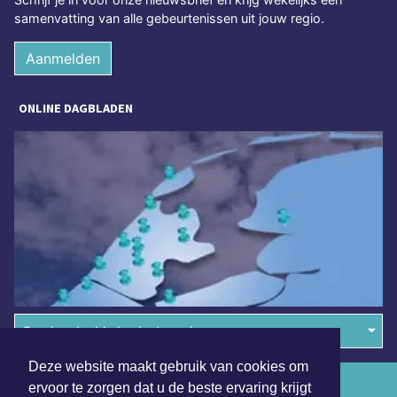
samenvatting van alle gebeurtenissen uit jouw regio.
Aanmelden
ONLINE DAGBLADEN
Overige dagbladen in de regio
Deze website maakt gebruik van cookies om
Algemene voorwaarden
ervoor te zorgen dat u de beste ervaring krijgt