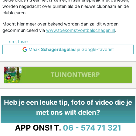
worden nagedacht over punten als de nieuwe clubnaam en de
clubkleuren
Mocht hier meer over bekend worden dan zal dit worden
gecommuniceerd via
www.toekomstvoetbalschagen.nl
.
src
,
fusie
Maak
Schagerdagblad
je Google-favoriet
Heb je een leuke tip, foto of video die je
met ons wilt delen?
APP ONS!
T.
06 - 574 71 321