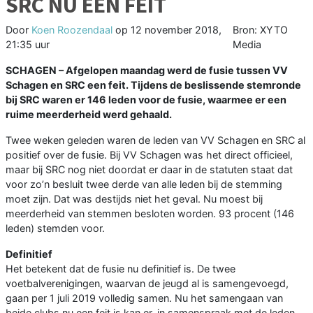
SRC NU EEN FEIT
Door
Koen Roozendaal
op
12 november 2018,
Bron: XYTO
21:35 uur
Media
SCHAGEN –
Afgelopen maandag werd de fusie tussen VV
Schagen en SRC een feit. Tijdens de beslissende stemronde
bij SRC waren er 146 leden voor de fusie, waarmee er een
ruime meerderheid werd gehaald.
Twee weken geleden waren de leden van VV Schagen en SRC al
positief over de fusie. Bij VV Schagen was het direct officieel,
maar bij SRC nog niet doordat er daar in de statuten staat dat
voor zo’n besluit twee derde van alle leden bij de stemming
moet zijn. Dat was destijds niet het geval. Nu moest bij
meerderheid van stemmen besloten worden. 93 procent (146
leden) stemden voor.
Definitief
Het betekent dat de fusie nu definitief is. De twee
voetbalverenigingen, waarvan de jeugd al is samengevoegd,
gaan per 1 juli 2019 volledig samen. Nu het samengaan van
beide clubs nu een feit is kan er, in samenspraak met de leden,