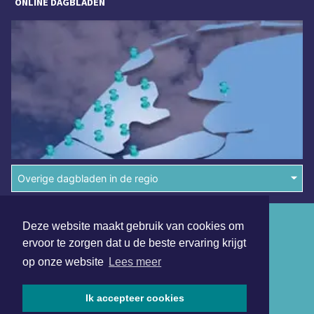
ONLINE DAGBLADEN
Overige dagbladen in de regio
Algemene voorwaarden
Deze website maakt gebruik van cookies om
ervoor te zorgen dat u de beste ervaring krijgt
Disclaimer
op onze website
Lees meer
Privacy Statement
Ik accepteer cookies
Copyright (c) 2026 | Schagerdagblad.nl - Alle rechten
voorbehouden