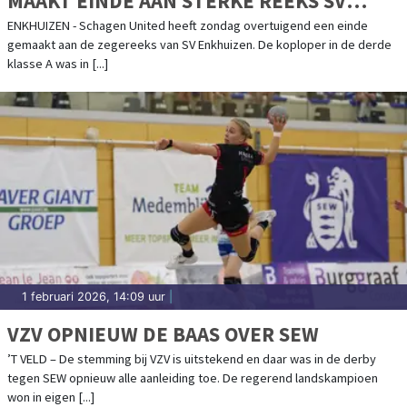
MAAKT EINDE AAN STERKE REEKS SV
ENKHUIZEN
ENKHUIZEN - Schagen United heeft zondag overtuigend een einde
gemaakt aan de zegereeks van SV Enkhuizen. De koploper in de derde
klasse A was in [...]
1 februari 2026, 14:09 uur
|
VZV OPNIEUW DE BAAS OVER SEW
’T VELD – De stemming bij VZV is uitstekend en daar was in de derby
tegen SEW opnieuw alle aanleiding toe. De regerend landskampioen
won in eigen [...]