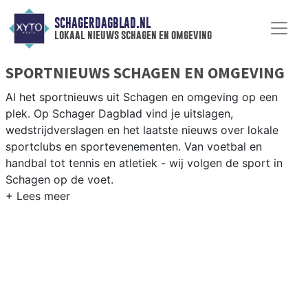
SCHAGERDAGBLAD.NL
lokaal nieuws schagen en omgeving
SPORTNIEUWS SCHAGEN EN OMGEVING
Al het sportnieuws uit Schagen en omgeving op een
plek. Op Schager Dagblad vind je uitslagen,
wedstrijdverslagen en het laatste nieuws over lokale
sportclubs en sportevenementen. Van voetbal en
handbal tot tennis en atletiek - wij volgen de sport in
Schagen op de voet.
LOKALE SPORT SCHAGEN
Van SV Schagen en VV Harenkarspel tot wielrennen
door de polderwegen en paardrijden in het Noord-
Hollandse platteland — sport in Schagen past bij het
agrarische karakter. Blijf op de hoogte van alle sportieve
uitslagen en prestaties in Schagen.