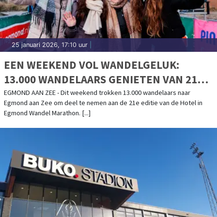
25 januari 2026, 17:10 uur
|
EEN WEEKEND VOL WANDELGELUK:
13.000 WANDELAARS GENIETEN VAN 21E
EDITIE HOTEL IN EGMOND WANDEL
EGMOND AAN ZEE - Dit weekend trokken 13.000 wandelaars naar
Egmond aan Zee om deel te nemen aan de 21e editie van de Hotel in
MARATHON
Egmond Wandel Marathon. [...]