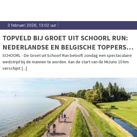
3 februari 2026, 13:02 uur
|
TOPVELD BIJ GROET UIT SCHOORL RUN:
NEDERLANDSE EN BELGISCHE TOPPERS
STRIJDEN OM WINST
SCHOORL - De Groet uit Schoorl Run belooft zondag een spectaculaire
wedstrijd bij de mannen te worden. Aan de start van de Mizuno 10 km
verschijnt [...]