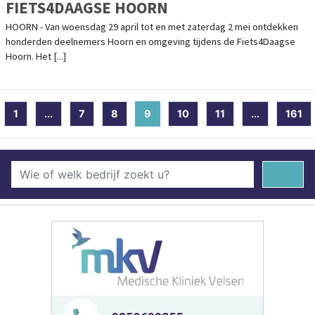
FIETS4DAAGSE HOORN
HOORN - Van woensdag 29 april tot en met zaterdag 2 mei ontdekken
honderden deelnemers Hoorn en omgeving tijdens de Fiets4Daagse
Hoorn. Het [...]
1
...
7
8
9
(current)
10
11
...
161