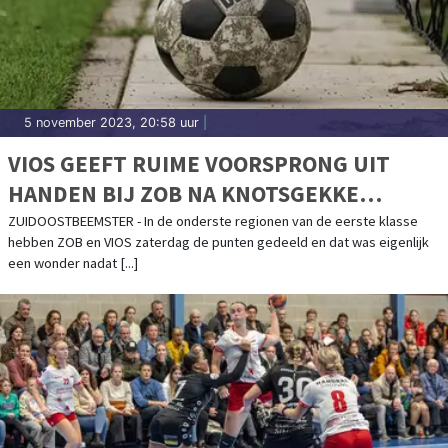
5 november 2023, 20:58 uur
|
VIOS GEEFT RUIME VOORSPRONG UIT
HANDEN BIJ ZOB NA KNOTSGEKKE
TWEEDE HELFT
ZUIDOOSTBEEMSTER - In de onderste regionen van de eerste klasse
hebben ZOB en VIOS zaterdag de punten gedeeld en dat was eigenlijk
een wonder nadat [...]