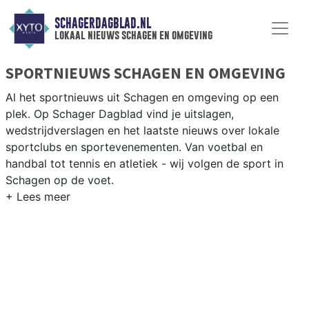
SCHAGERDAGBLAD.NL
lokaal nieuws schagen en omgeving
SPORTNIEUWS SCHAGEN EN OMGEVING
Al het sportnieuws uit Schagen en omgeving op een
plek. Op Schager Dagblad vind je uitslagen,
wedstrijdverslagen en het laatste nieuws over lokale
sportclubs en sportevenementen. Van voetbal en
handbal tot tennis en atletiek - wij volgen de sport in
Schagen op de voet.
LOKALE SPORT SCHAGEN
Van SV Schagen en VV Harenkarspel tot wielrennen
door de polderwegen en paardrijden in het Noord-
Hollandse platteland — sport in Schagen past bij het
agrarische karakter. Blijf op de hoogte van alle sportieve
uitslagen en prestaties in Schagen.