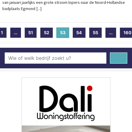
van januari jaarlijks een grote stroom lopers naar de Noord-Hollandse
badplaats Egmond [...]
1
...
51
52
53
(current)
54
55
...
160