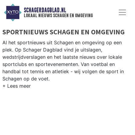
SCHAGERDAGBLAD.NL
lokaal nieuws schagen en omgeving
SPORTNIEUWS SCHAGEN EN OMGEVING
Al het sportnieuws uit Schagen en omgeving op een
plek. Op Schager Dagblad vind je uitslagen,
wedstrijdverslagen en het laatste nieuws over lokale
sportclubs en sportevenementen. Van voetbal en
handbal tot tennis en atletiek - wij volgen de sport in
Schagen op de voet.
LOKALE SPORT SCHAGEN
Van SV Schagen en VV Harenkarspel tot wielrennen
door de polderwegen en paardrijden in het Noord-
Hollandse platteland — sport in Schagen past bij het
agrarische karakter. Blijf op de hoogte van alle sportieve
uitslagen en prestaties in Schagen.