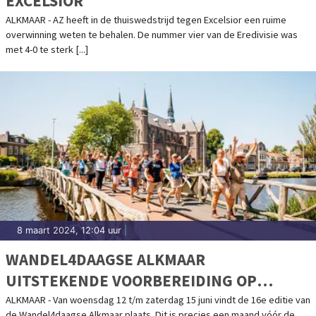
EXCELSIOR
ALKMAAR - AZ heeft in de thuiswedstrijd tegen Excelsior een ruime
overwinning weten te behalen. De nummer vier van de Eredivisie was
met 4-0 te sterk [...]
8 maart 2024, 12:04 uur
|
WANDEL4DAAGSE ALKMAAR
UITSTEKENDE VOORBEREIDING OP
NIJMEEGSE 4DAAGSE
ALKMAAR - Van woensdag 12 t/m zaterdag 15 juni vindt de 16e editie van
de Wandel4daagse Alkmaar plaats. Dit is precies een maand vóór de