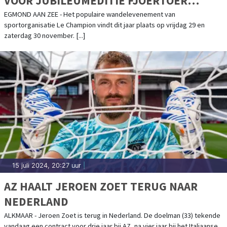
VOOR JUBILEUMEDITIE FJOERTOER
EGMOND
EGMOND AAN ZEE - Het populaire wandelevenement van
sportorganisatie Le Champion vindt dit jaar plaats op vrijdag 29 en
zaterdag 30 november. [...]
15 juli 2024, 20:27 uur
|
AZ HAALT JEROEN ZOET TERUG NAAR
NEDERLAND
ALKMAAR - Jeroen Zoet is terug in Nederland. De doelman (33) tekende
vandaag een contract voor drie jaar bij AZ, na vier jaar bij het Italiaanse