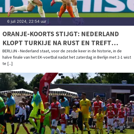
6 juli 2024, 22:54 uur
|
ORANJE-KOORTS STIJGT: NEDERLAND
KLOPT TURKIJE NA RUST EN TREFT
ENGELAND IN HALVE FINALE
BERLIJN - Nederland staat, voor de zesde keer in de historie, in de
halve finale van het EK-voetbal nadat het zaterdag in Berlijn met 2-1 wist
te [...]