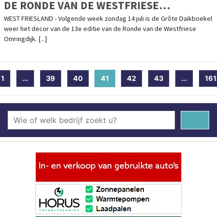
DE RONDE VAN DE WESTFRIESE
OMRINGDIJK
WEST FRIESLAND - Volgende week zondag 14 juli is de Grôte Daikboekel
weer het decor van de 13e editie van de Ronde van de Westfriese
Omringdijk. [...]
1
...
39
40
41
(current)
42
43
...
161