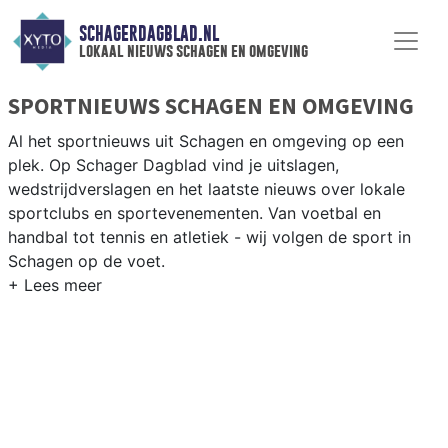
SCHAGERDAGBLAD.NL
lokaal nieuws schagen en omgeving
SPORTNIEUWS SCHAGEN EN OMGEVING
Al het sportnieuws uit Schagen en omgeving op een
plek. Op Schager Dagblad vind je uitslagen,
wedstrijdverslagen en het laatste nieuws over lokale
sportclubs en sportevenementen. Van voetbal en
handbal tot tennis en atletiek - wij volgen de sport in
Schagen op de voet.
LOKALE SPORT SCHAGEN
Van SV Schagen en VV Harenkarspel tot wielrennen
door de polderwegen en paardrijden in het Noord-
Hollandse platteland — sport in Schagen past bij het
agrarische karakter. Blijf op de hoogte van alle sportieve
uitslagen en prestaties in Schagen.