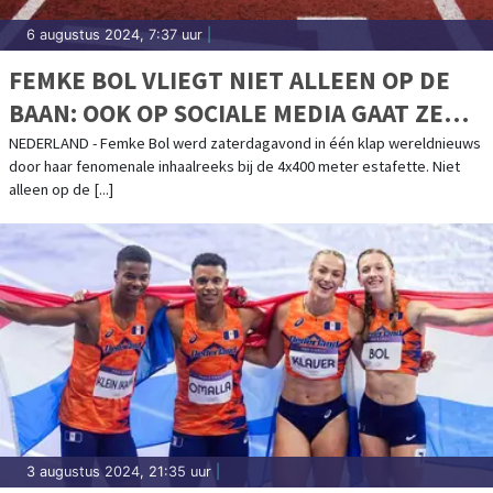
6 augustus 2024, 7:37 uur
|
FEMKE BOL VLIEGT NIET ALLEEN OP DE
BAAN: OOK OP SOCIALE MEDIA GAAT ZE
KEIHARD
NEDERLAND - Femke Bol werd zaterdagavond in één klap wereldnieuws
door haar fenomenale inhaalreeks bij de 4x400 meter estafette. Niet
alleen op de [...]
3 augustus 2024, 21:35 uur
|