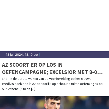
13 juli 2024, 18:10 uur
|
AZ SCOORT ER OP LOS IN
OEFENCAMPAGNE; EXCELSIOR MET 8-0
GEKLOPT
EPE - In de eerste weken van de voorbereiding op het nieuwe
eredivisieseizoen is AZ behoorlijk op schot. Na ruime oefenzeges op
AEK Athene (6-0) en [...]