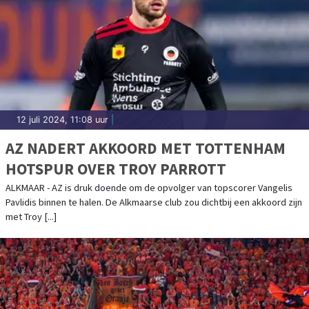
12 juli 2024, 11:08 uur
|
AZ NADERT AKKOORD MET TOTTENHAM
HOTSPUR OVER TROY PARROTT
ALKMAAR - AZ is druk doende om de opvolger van topscorer Vangelis
Pavlidis binnen te halen. De Alkmaarse club zou dichtbij een akkoord zijn
met Troy [...]