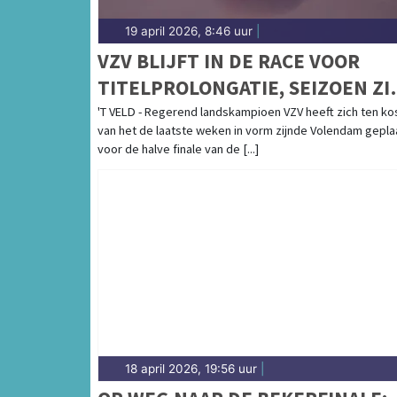
19 april 2026, 8:46 uur
|
VZV BLIJFT IN DE RACE VOOR
TITELPROLONGATIE, SEIZOEN ZI
ER OP VOOR VOLENDAM
'T VELD - Regerend landskampioen VZV heeft zich ten ko
van het de laatste weken in vorm zijnde Volendam gepla
voor de halve finale van de [...]
18 april 2026, 19:56 uur
|