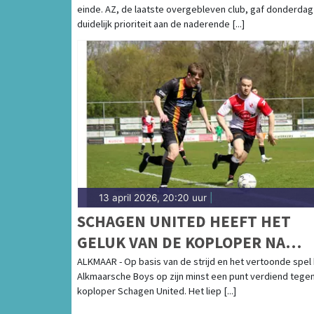
einde. AZ, de laatste overgebleven club, gaf donderdag
duidelijk prioriteit aan de naderende [...]
13 april 2026, 20:20 uur
|
SCHAGEN UNITED HEEFT HET
GELUK VAN DE KOPLOPER NA
ONTERECHTE RODE KAART VOOR
ALKMAAR - Op basis van de strijd en het vertoonde spel
Alkmaarsche Boys op zijn minst een punt verdiend tege
ALKMAARSCHE BOYS
koploper Schagen United. Het liep [...]