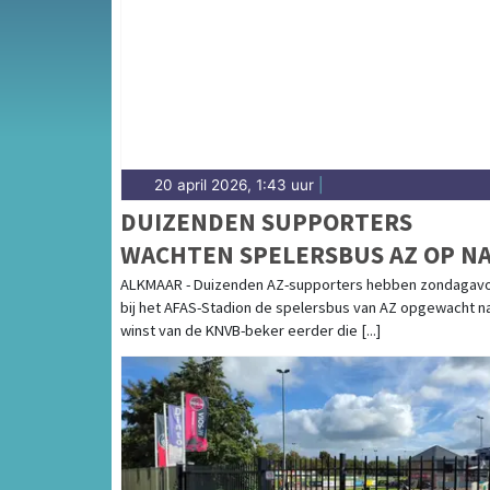
Noord-Hollandse platteland — sport in Schage
hoogte van alle sportieve uitslagen en prest
20 april 2026, 1:43 uur
|
DUIZENDEN SUPPORTERS
WACHTEN SPELERSBUS AZ OP N
BEKERWINST
ALKMAAR - Duizenden AZ-supporters hebben zondagav
bij het AFAS-Stadion de spelersbus van AZ opgewacht n
winst van de KNVB-beker eerder die [...]