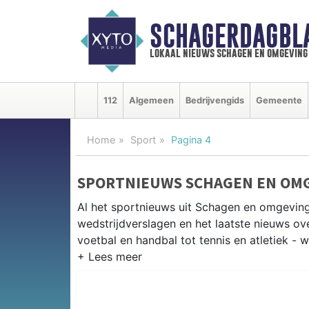
SCHAGERDAGBL
lokaal nieuws schagen en omgeving
112
Algemeen
Bedrijvengids
Gemeente
Home
Sport
Pagina 4
SPORTNIEUWS SCHAGEN EN OM
Al het sportnieuws uit Schagen en omgeving
wedstrijdverslagen en het laatste nieuws o
voetbal en handbal tot tennis en atletiek - 
LOKALE SPORT SCHAGEN
Van SV Schagen en VV Harenkarspel tot wie