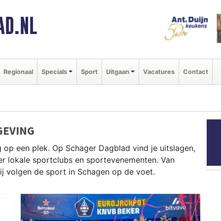
AD.NL
Regionaal
Specials
Sport
Uitgaan
Vacatures
Contact
GEVING
 op een plek. Op Schager Dagblad vind je uitslagen,
ver lokale sportclubs en sportevenementen. Van
wij volgen de sport in Schagen op de voet.
lrennen door de polderwegen en paardrijden in het