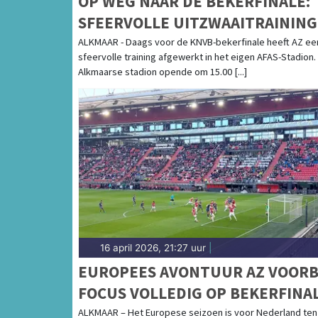
OP WEG NAAR DE BEKERFINALE:
SFEERVOLLE UITZWAAITRAINING
AFAS-STADION
ALKMAAR - Daags voor de KNVB-bekerfinale heeft AZ ee
sfeervolle training afgewerkt in het eigen AFAS-Stadion.
Alkmaarse stadion opende om 15.00 [...]
16 april 2026, 21:27 uur
|
EUROPEES AVONTUUR AZ VOORBI
FOCUS VOLLEDIG OP BEKERFINA
ALKMAAR – Het Europese seizoen is voor Nederland ten