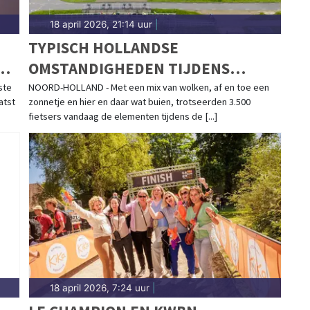
18 april 2026, 21:14 uur
|
TYPISCH HOLLANDSE
T
OMSTANDIGHEDEN TIJDENS
LENTEKLASSIEKER RONDE VAN
ste
NOORD-HOLLAND - Met een mix van wolken, af en toe een
atst
zonnetje en hier en daar wat buien, trotseerden 3.500
NOORD-HOLLAND
fietsers vandaag de elementen tijdens de [...]
18 april 2026, 7:24 uur
|