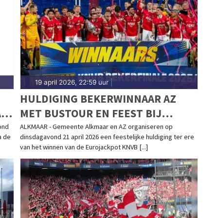
n past bij het agrarische karakter. Blijf op de
aties in Schagen.
19 april 2026, 22:59 uur
|
HULDIGING BEKERWINNAAR AZ
A
MET BUSTOUR EN FEEST BIJ
STADION
ond
ALKMAAR - Gemeente Alkmaar en AZ organiseren op
a de
dinsdagavond 21 april 2026 een feestelijke huldiging ter ere
van het winnen van de Eurojackpot KNVB [...]