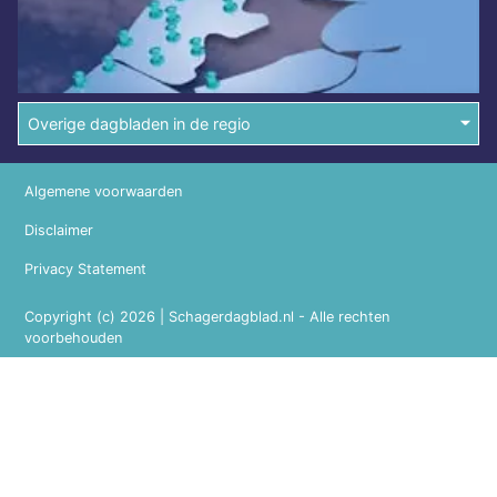
Overige dagbladen in de regio
Algemene voorwaarden
Disclaimer
Privacy Statement
Copyright (c) 2026 | Schagerdagblad.nl - Alle rechten
voorbehouden