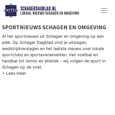
SCHAGERDAGBLAD.NL
lokaal nieuws schagen en omgeving
SPORTNIEUWS SCHAGEN EN OMGEVING
Al het sportnieuws uit Schagen en omgeving op een
plek. Op Schager Dagblad vind je uitslagen,
wedstrijdverslagen en het laatste nieuws over lokale
sportclubs en sportevenementen. Van voetbal en
handbal tot tennis en atletiek - wij volgen de sport in
Schagen op de voet.
LOKALE SPORT SCHAGEN
Van SV Schagen en VV Harenkarspel tot wielrennen
door de polderwegen en paardrijden in het Noord-
Hollandse platteland — sport in Schagen past bij het
agrarische karakter. Blijf op de hoogte van alle sportieve
uitslagen en prestaties in Schagen.