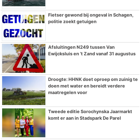
Fietser gewond bij ongeval in Schagen,
politie zoekt getuigen
Afsluitingen N249 tussen Van
Ewijcksluis en ’t Zand vanaf 31 augustus
Droogte: HHNK doet oproep om zuinig te
doen met water en bereidt verdere
maatregelen voor
Tweede editie Sorochynska Jaarmarkt
komt er aan in Stadspark De Parel