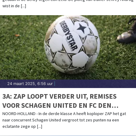
wist in de [...]
24 maart 2025, 6:56 uur
|
3A: ZAP LOOPT VERDER UIT, REMISES
VOOR SCHAGEN UNITED EN FC DEN
HELDER, DEGRADATIE DICHTBIJ VOOR
NOORD-HOLLAND - In de derde klasse A heeft koploper ZAP het gat
naar concurrent Schagen United vergroot tot zes punten na een
DWOW
eclatante zege op [...]