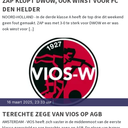
ZAP KLOPT DWOW, OOK WINST VOOR FC
DEN HELDER
NOORD-HOLLAND - In de derde klasse A heeft de top drie dit weekend
geen fout gemaakt. ZAP was met 3-0 te sterk voor DWOW en er was
ook winst voor [...]
16 maart 2025, 23:33 uur
|
TERECHTE ZEGE VAN VIOS OP AGB
AMSTERDAM - VIOS heeft zich vaster in de middenmoot van de eerste
klasse genesteld na een terechte zege op AGB. De ploeg van trainer