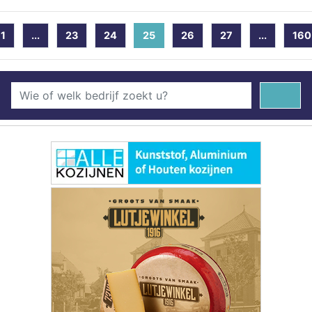
1
...
23
24
25
(current)
26
27
...
160