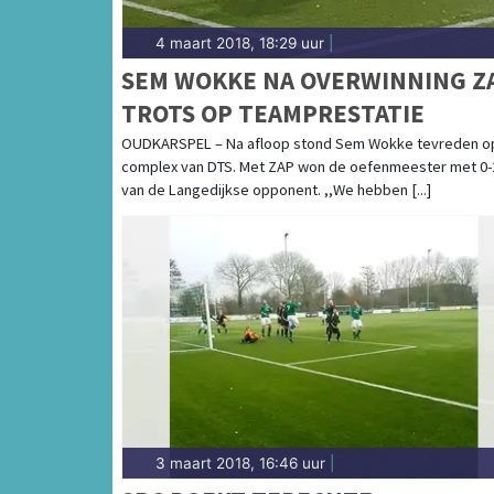
4 maart 2018, 18:29 uur
|
SEM WOKKE NA OVERWINNING Z
TROTS OP TEAMPRESTATIE
OUDKARSPEL – Na afloop stond Sem Wokke tevreden o
complex van DTS. Met ZAP won de oefenmeester met 0-
van de Langedijkse opponent. ,,We hebben [...]
3 maart 2018, 16:46 uur
|