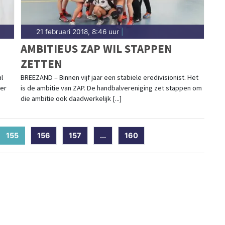
21 februari 2018, 8:46 uur
|
AMBITIEUS ZAP WIL STAPPEN
ZETTEN
l
BREEZAND – Binnen vijf jaar een stabiele eredivisionist. Het
er
is de ambitie van ZAP. De handbalvereniging zet stappen om
die ambitie ook daadwerkelijk [...]
155
(current)
156
157
...
160