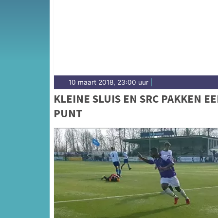
Noord-Hollandse platteland — sport in Schage
hoogte van alle sportieve uitslagen en prest
10 maart 2018, 23:00 uur
|
KLEINE SLUIS EN SRC PAKKEN E
PUNT