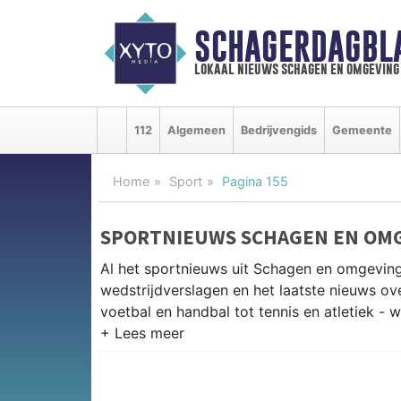
SCHAGERDAGBL
lokaal nieuws schagen en omgeving
112
Algemeen
Bedrijvengids
Gemeente
Home
Sport
Pagina 155
SPORTNIEUWS SCHAGEN EN OM
Al het sportnieuws uit Schagen en omgeving
wedstrijdverslagen en het laatste nieuws o
voetbal en handbal tot tennis en atletiek - 
LOKALE SPORT SCHAGEN
Van SV Schagen en VV Harenkarspel tot wie