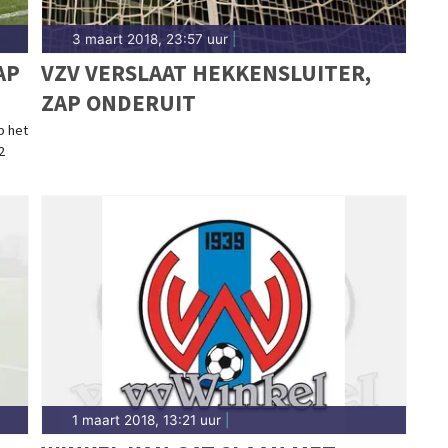
3 maart 2018, 23:57 uur
|
AP
VZV VERSLAAT HEKKENSLUITER,
ZAP ONDERUIT
p het
2
1 maart 2018, 13:21 uur
|