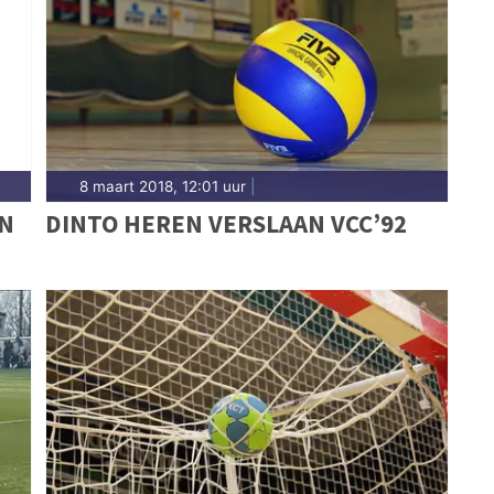
n past bij het agrarische karakter. Blijf op de
aties in Schagen.
8 maart 2018, 12:01 uur
|
EN
DINTO HEREN VERSLAAN VCC’92