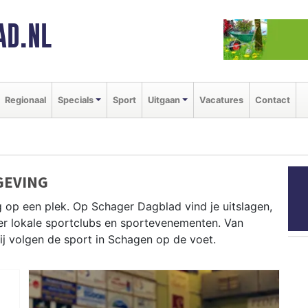
AD.NL
Regionaal
Specials
Sport
Uitgaan
Vacatures
Contact
GEVING
 op een plek. Op Schager Dagblad vind je uitslagen,
ver lokale sportclubs en sportevenementen. Van
wij volgen de sport in Schagen op de voet.
lrennen door de polderwegen en paardrijden in het