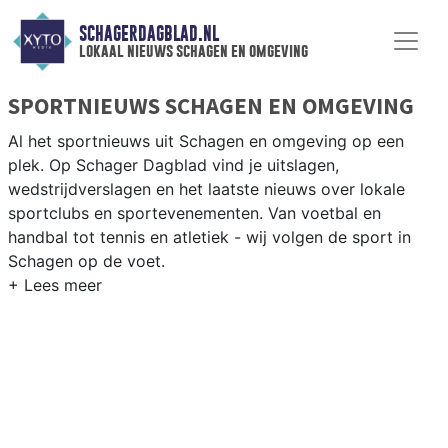
SCHAGERDAGBLAD.NL
lokaal nieuws schagen en omgeving
SPORTNIEUWS SCHAGEN EN OMGEVING
Al het sportnieuws uit Schagen en omgeving op een
plek. Op Schager Dagblad vind je uitslagen,
wedstrijdverslagen en het laatste nieuws over lokale
sportclubs en sportevenementen. Van voetbal en
handbal tot tennis en atletiek - wij volgen de sport in
Schagen op de voet.
LOKALE SPORT SCHAGEN
Van SV Schagen en VV Harenkarspel tot wielrennen
door de polderwegen en paardrijden in het Noord-
Hollandse platteland — sport in Schagen past bij het
agrarische karakter. Blijf op de hoogte van alle sportieve
uitslagen en prestaties in Schagen.