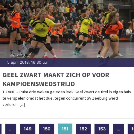
5 april 2018, 16:30 uur
|
GEEL ZWART MAAKT ZICH OP VOOR
KAMPIOENSWEDSTRIJD
T ZAND – Ruim drie weken geleden leek Geel Zwart de titel in eigen huis
te verspelen omdat het duel tegen concurrent SV Zeeburg werd
verloren. [...]
...
149
150
151
(current)
152
153
...
1