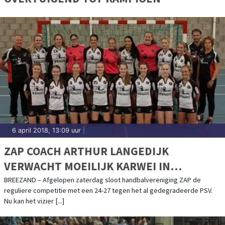
6 april 2018, 13:09 uur
|
ZAP COACH ARTHUR LANGEDIJK
VERWACHT MOEILIJK KARWEI IN
NACOMPETITIE
BREEZAND – Afgelopen zaterdag sloot handbalvereniging ZAP de
reguliere competitie met een 24-27 tegen het al gedegradeerde PSV.
Nu kan het vizier [...]