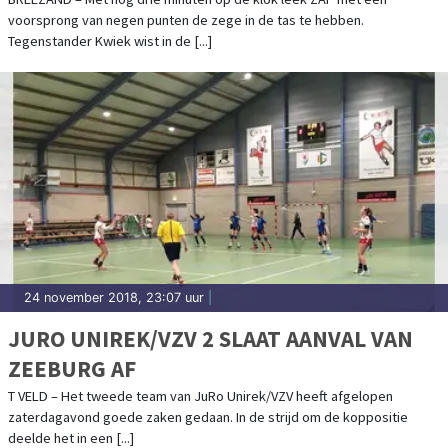
voorsprong van negen punten de zege in de tas te hebben.
Tegenstander Kwiek wist in de [...]
24 november 2018, 23:07 uur
|
JURO UNIREK/VZV 2 SLAAT AANVAL VAN
ZEEBURG AF
T VELD – Het tweede team van JuRo Unirek/VZV heeft afgelopen
zaterdagavond goede zaken gedaan. In de strijd om de koppositie
deelde het in een [...]