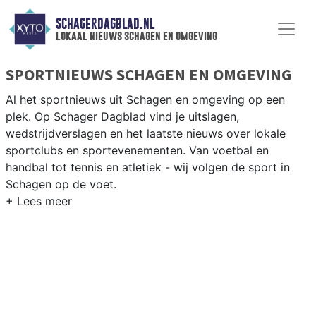
SCHAGERDAGBLAD.NL
lokaal nieuws schagen en omgeving
SPORTNIEUWS SCHAGEN EN OMGEVING
Al het sportnieuws uit Schagen en omgeving op een
plek. Op Schager Dagblad vind je uitslagen,
wedstrijdverslagen en het laatste nieuws over lokale
sportclubs en sportevenementen. Van voetbal en
handbal tot tennis en atletiek - wij volgen de sport in
Schagen op de voet.
LOKALE SPORT SCHAGEN
Van SV Schagen en VV Harenkarspel tot wielrennen
door de polderwegen en paardrijden in het Noord-
Hollandse platteland — sport in Schagen past bij het
agrarische karakter. Blijf op de hoogte van alle sportieve
uitslagen en prestaties in Schagen.