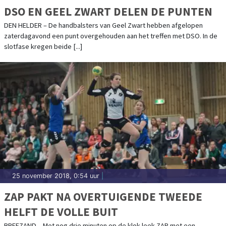
DSO EN GEEL ZWART DELEN DE PUNTEN
DEN HELDER – De handbalsters van Geel Zwart hebben afgelopen
zaterdagavond een punt overgehouden aan het treffen met DSO. In de
slotfase kregen beide [...]
25 november 2018, 0:54 uur
|
ZAP PAKT NA OVERTUIGENDE TWEEDE
HELFT DE VOLLE BUIT
BREEZAND – Met nog drie minuten op de klok leek ZAP met een