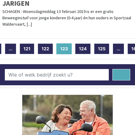
JARIGEN
SCHAGEN - Woensdagmiddag 13 februari 2019 is er een gratis
Beweeginstuif voor jonge kinderen (0-4 jaar) én hun ouders in Sportzaal
Waldervaart, [...]
...
121
122
123
(current)
124
125
...
1