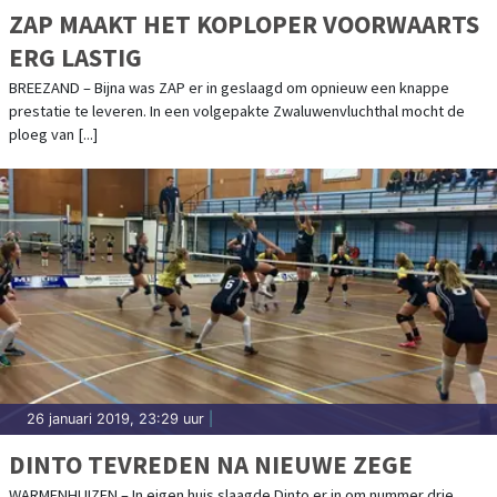
ZAP MAAKT HET KOPLOPER VOORWAARTS
ERG LASTIG
BREEZAND – Bijna was ZAP er in geslaagd om opnieuw een knappe
prestatie te leveren. In een volgepakte Zwaluwenvluchthal mocht de
ploeg van [...]
26 januari 2019, 23:29 uur
|
DINTO TEVREDEN NA NIEUWE ZEGE
WARMENHUIZEN – In eigen huis slaagde Dinto er in om nummer drie