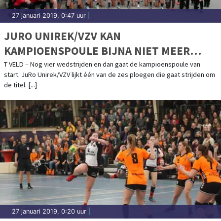
27 januari 2019, 0:47 uur
|
JURO UNIREK/VZV KAN
KAMPIOENSPOULE BIJNA NIET MEER
ONTLOPEN
T VELD – Nog vier wedstrijden en dan gaat de kampioenspoule van
start. JuRo Unirek/VZV lijkt één van de zes ploegen die gaat strijden om
de titel. [...]
27 januari 2019, 0:20 uur
|