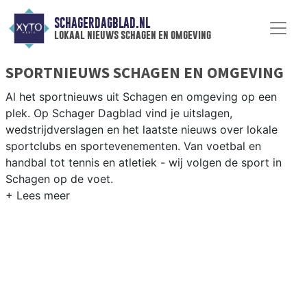
SCHAGERDAGBLAD.NL
lokaal nieuws schagen en omgeving
SPORTNIEUWS SCHAGEN EN OMGEVING
Al het sportnieuws uit Schagen en omgeving op een
plek. Op Schager Dagblad vind je uitslagen,
wedstrijdverslagen en het laatste nieuws over lokale
sportclubs en sportevenementen. Van voetbal en
handbal tot tennis en atletiek - wij volgen de sport in
Schagen op de voet.
LOKALE SPORT SCHAGEN
Van SV Schagen en VV Harenkarspel tot wielrennen
door de polderwegen en paardrijden in het Noord-
Hollandse platteland — sport in Schagen past bij het
agrarische karakter. Blijf op de hoogte van alle sportieve
uitslagen en prestaties in Schagen.