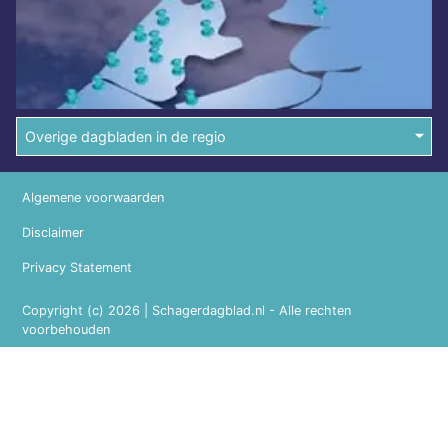
Overige dagbladen in de regio
Algemene voorwaarden
Disclaimer
Privacy Statement
Copyright (c) 2026 | Schagerdagblad.nl - Alle rechten
voorbehouden