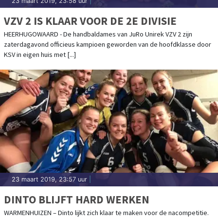
23 maart 2019, 23:58 uur
|
VZV 2 IS KLAAR VOOR DE 2E DIVISIE
HEERHUGOWAARD - De handbaldames van JuRo Unirek VZV 2 zijn
zaterdagavond officieus kampioen geworden van de hoofdklasse door
KSV in eigen huis met [...]
23 maart 2019, 23:57 uur
|
DINTO BLIJFT HARD WERKEN
WARMENHUIZEN – Dinto lijkt zich klaar te maken voor de nacompetitie.