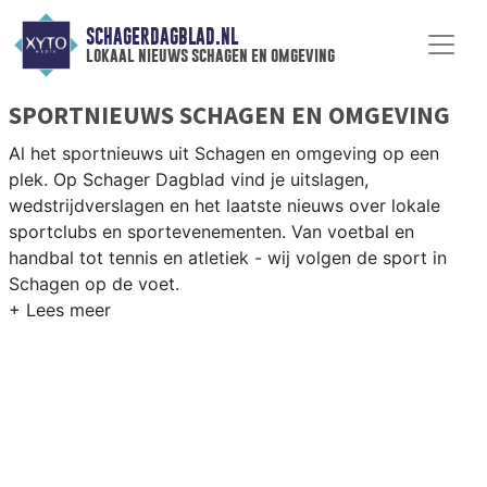
SCHAGERDAGBLAD.NL
lokaal nieuws schagen en omgeving
SPORTNIEUWS SCHAGEN EN OMGEVING
Al het sportnieuws uit Schagen en omgeving op een
plek. Op Schager Dagblad vind je uitslagen,
wedstrijdverslagen en het laatste nieuws over lokale
sportclubs en sportevenementen. Van voetbal en
handbal tot tennis en atletiek - wij volgen de sport in
Schagen op de voet.
LOKALE SPORT SCHAGEN
Van SV Schagen en VV Harenkarspel tot wielrennen
door de polderwegen en paardrijden in het Noord-
Hollandse platteland — sport in Schagen past bij het
agrarische karakter. Blijf op de hoogte van alle sportieve
uitslagen en prestaties in Schagen.