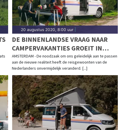
20 augustus 2020, 8:00 uur
|
TS
DE BINNENLANDSE VRAAG NAAR
CAMPERVAKANTIES GROEIT IN
N
JUNI EN JULI 900% IN
ats
AMSTERDAM - De noodzaak om ons geleidelijk aan te passen
aan de nieuwe realiteit heeft de reisgewoonten van de
VERGELIJKING MET VORIG JAAR
Nederlanders onvermijdelijk veranderd. [...]