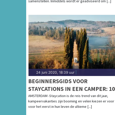
samenstellen. Inmiddels wordt er geadviseerd om [...]
24 juni 2020, 18:39 uur
|
BEGINNERSGIDS VOOR
STAYCATIONS IN EEN CAMPER: 10
ESSENTIËLE TIPS VOOR DE
AMSTERDAM -Staycation is de reis trend van dit jaar,
kampeervakanties zijn booming en velen kiezen er voor
ULTIEME NEDERLANDSE ROAD TR
voor het eerst in hun leven de ultieme [...]
DEZE ZOMER