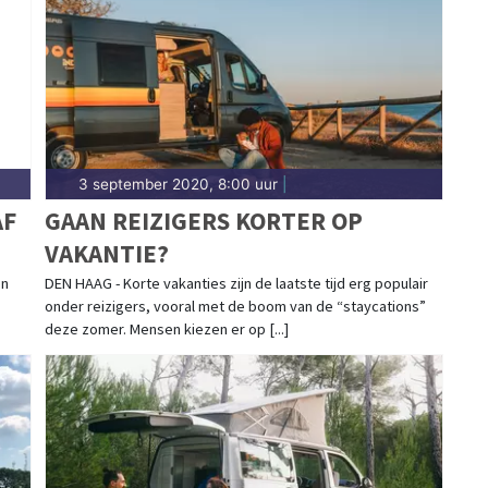
3 september 2020, 8:00 uur
|
AF
GAAN REIZIGERS KORTER OP
VAKANTIE?
en
DEN HAAG - Korte vakanties zijn de laatste tijd erg populair
onder reizigers, vooral met de boom van de “staycations”
deze zomer. Mensen kiezen er op [...]