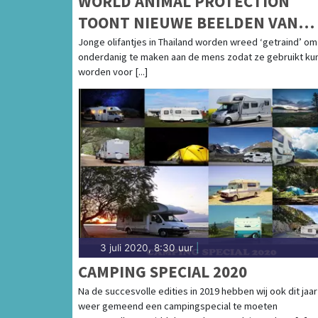
WORLD ANIMAL PROTECTION
TOONT NIEUWE BEELDEN VAN
WREDE OLIFANTENTRAINING
Jonge olifantjes in Thailand worden wreed ‘getraind’ om
onderdanig te maken aan de mens zodat ze gebruikt ku
worden voor [...]
3 juli 2020, 8:30 uur
|
CAMPING SPECIAL 2020
Na de succesvolle edities in 2019 hebben wij ook dit jaar
weer gemeend een campingspecial te moeten