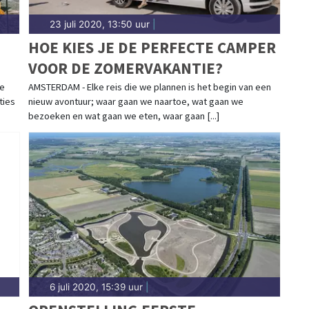
23 juli 2020, 13:50 uur
|
HOE KIES JE DE PERFECTE CAMPER
VOOR DE ZOMERVAKANTIE?
E
me
AMSTERDAM - Elke reis die we plannen is het begin van een
ties
nieuw avontuur; waar gaan we naartoe, wat gaan we
S
bezoeken en wat gaan we eten, waar gaan [...]
6 juli 2020, 15:39 uur
|