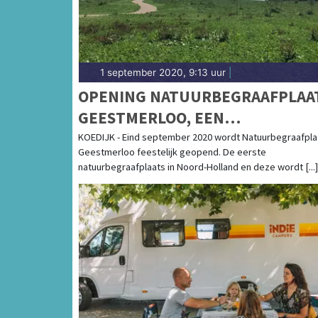
1 september 2020, 9:13 uur
|
OPENING NATUURBEGRAAFPLAA
GEESTMERLOO, EEN
EEUWIGDURENDE RUSTPLAATS I
KOEDIJK - Eind september 2020 wordt Natuurbegraafpla
Geestmerloo feestelijk geopend. De eerste
DE NATUUR
natuurbegraafplaats in Noord-Holland en deze wordt [...]