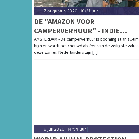
7 augustus 2020, 10:21 uur
|
DE "AMAZON VOOR
CAMPERVERHUUR" - INDIE
CAMPERS KONDIGT HUN NIEUW
AMSTERDAM - De camperverhuur is booming at an all-ti
high en wordt beschouwd als één van de veiligste vakan
CAMPERVERHUUR MARKTPLAAT
deze zomer. Nederlanders zijn [...]
AAN
9 juli 2020, 14:54 uur
|