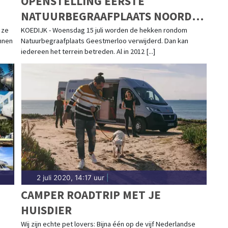
OPENSTELLING EERSTE
NATUURBEGRAAFPLAATS NOORD-
HOLLAND
 ze
KOEDIJK - Woensdag 15 juli worden de hekken rondom
nnen
Natuurbegraafplaats Geestmerloo verwijderd. Dan kan
iedereen het terrein betreden. Al in 2012 [...]
2 juli 2020, 14:17 uur
|
CAMPER ROADTRIP MET JE
HUISDIER
Wij zijn echte pet lovers: Bijna één op de vijf Nederlandse