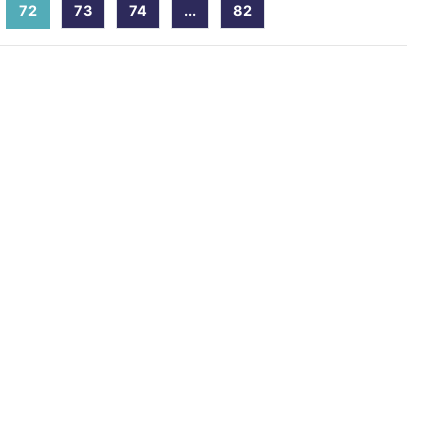
72
(current)
73
74
...
82