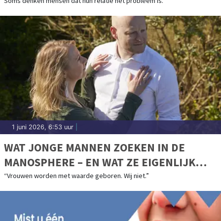
Soms denken mensen dat hun relatie het probleem is.
1 juni 2026, 6:53 uur
|
WAT JONGE MANNEN ZOEKEN IN DE
MANOSPHERE – EN WAT ZE EIGENLIJK
MISSEN
“Vrouwen worden met waarde geboren. Wij niet.”