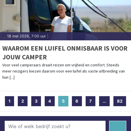
18 mei 2026, 7:00 uur
|
WAAROM EEN LUIFEL ONMISBAAR IS VOOR
JOUW CAMPER
Voor veel camperaars draait reizen om vrijheid en comfort. Steeds
meer reizigers kiezen daarom voor een luifel als vaste uitbreiding van
hun [...]
1
2
3
4
5
(current)
6
7
...
82