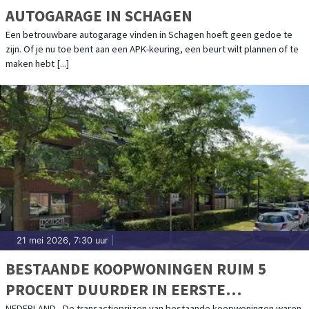
AUTOGARAGE IN SCHAGEN
Een betrouwbare autogarage vinden in Schagen hoeft geen gedoe te
zijn. Of je nu toe bent aan een APK-keuring, een beurt wilt plannen of te
maken hebt [...]
21 mei 2026, 7:30 uur
|
BESTAANDE KOOPWONINGEN RUIM 5
PROCENT DUURDER IN EERSTE
NEDERLAND - De transactieprijzen van bestaande koopwoningen waren