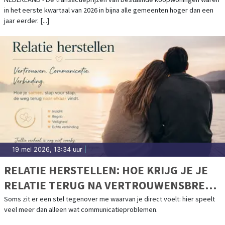
KWARTAAL
in het eerste kwartaal van 2026 in bijna alle gemeenten hoger dan een
jaar eerder. [...]
19 mei 2026, 13:34 uur
|
RELATIE HERSTELLEN: HOE KRIJG JE JE
RELATIE TERUG NA VERTROUWENSBREUK
EN AFSTAND?
Soms zit er een stel tegenover me waarvan je direct voelt: hier speelt
veel meer dan alleen wat communicatieproblemen.