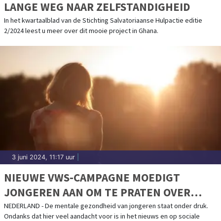
LANGE WEG NAAR ZELFSTANDIGHEID
In het kwartaalblad van de Stichting Salvatoriaanse Hulpactie editie
2/2024 leest u meer over dit mooie project in Ghana.
3 juni 2024, 11:17 uur
|
NIEUWE VWS-CAMPAGNE MOEDIGT
JONGEREN AAN OM TE PRATEN OVER
MENTALE GEZONDHEID
NEDERLAND - De mentale gezondheid van jongeren staat onder druk.
Ondanks dat hier veel aandacht voor is in het nieuws en op sociale