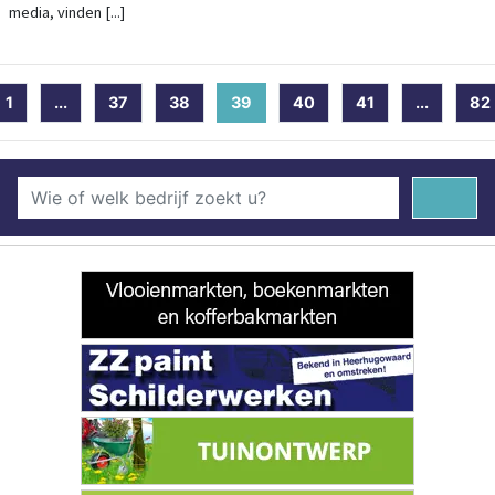
media, vinden [...]
1
...
37
38
39
(current)
40
41
...
82