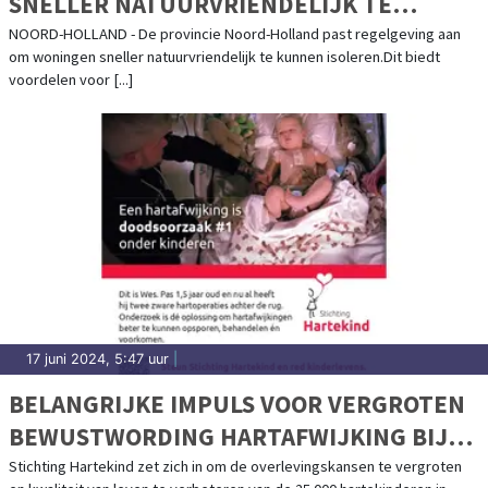
SNELLER NATUURVRIENDELIJK TE
ISOLEREN
NOORD-HOLLAND - De provincie Noord-Holland past regelgeving aan
om woningen sneller natuurvriendelijk te kunnen isoleren.Dit biedt
voordelen voor [...]
17 juni 2024, 5:47 uur
|
BELANGRIJKE IMPULS VOOR VERGROTEN
BEWUSTWORDING HARTAFWIJKING BIJ
KINDEREN
Stichting Hartekind zet zich in om de overlevingskansen te vergroten