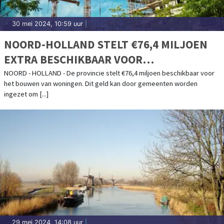
30 mei 2024, 10:59 uur
|
NOORD-HOLLAND STELT €76,4 MILJOEN
EXTRA BESCHIKBAAR VOOR
WONINGBOUW
NOORD - HOLLAND - De provincie stelt €76,4 miljoen beschikbaar voor
het bouwen van woningen. Dit geld kan door gemeenten worden
ingezet om [...]
29 mei 2024, 14:08 uur
|