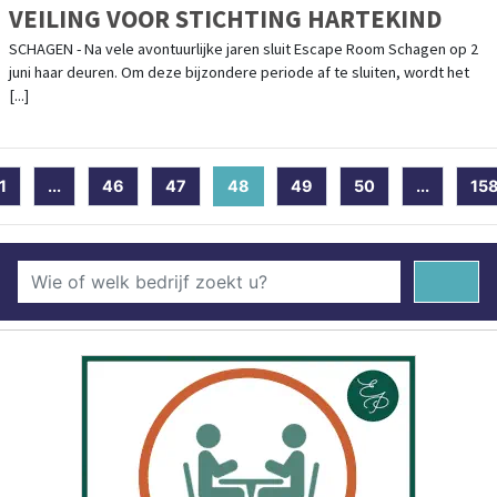
VEILING VOOR STICHTING HARTEKIND
SCHAGEN - Na vele avontuurlijke jaren sluit Escape Room Schagen op 2
juni haar deuren. Om deze bijzondere periode af te sluiten, wordt het
[...]
1
...
46
47
48
(current)
49
50
...
15