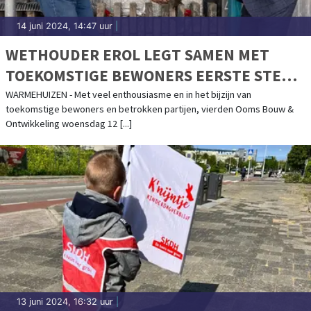
14 juni 2024, 14:47 uur
|
WETHOUDER EROL LEGT SAMEN MET
TOEKOMSTIGE BEWONERS EERSTE STEEN
IN PROJECT LANDSHEER FASE 3A IN
WARMEHUIZEN - Met veel enthousiasme en in het bijzijn van
toekomstige bewoners en betrokken partijen, vierden Ooms Bouw &
WARMENHUIZEN
Ontwikkeling woensdag 12 [...]
13 juni 2024, 16:32 uur
|