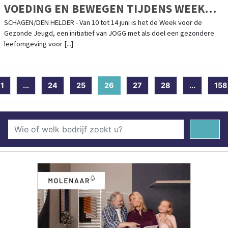
VOEDING EN BEWEGEN TIJDENS WEEK
VOOR DE GEZONDE JEUGD
SCHAGEN/DEN HELDER - Van 10 tot 14 juni is het de Week voor de
Gezonde Jeugd, een initiatief van JOGG met als doel een gezondere
leefomgeving voor [...]
1
...
24
25
26
(current)
27
28
...
158