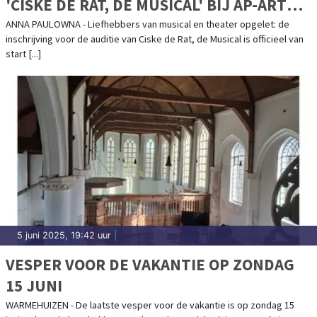
'CISKE DE RAT, DE MUSICAL' BIJ AP-ART
MUSICALS
ANNA PAULOWNA - Liefhebbers van musical en theater opgelet: de
inschrijving voor de auditie van Ciske de Rat, de Musical is officieel van
start [...]
5 juni 2025, 19:42 uur
|
VESPER VOOR DE VAKANTIE OP ZONDAG
15 JUNI
WARMEHUIZEN - De laatste vesper voor de vakantie is op zondag 15