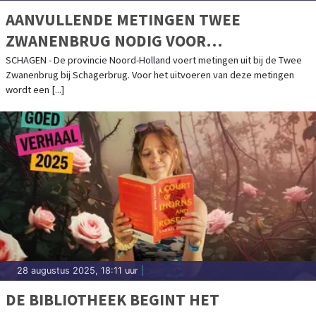
AANVULLENDE METINGEN TWEE
ZWANENBRUG NODIG VOOR
TOEKOMSTIGE RENOVATIE
SCHAGEN - De provincie Noord-Holland voert metingen uit bij de Twee
Zwanenbrug bij Schagerbrug. Voor het uitvoeren van deze metingen
wordt een [...]
28 augustus 2025, 18:11 uur
|
DE BIBLIOTHEEK BEGINT HET