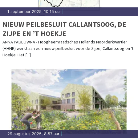
1 september 2025, 10:15 uur
|
NIEUW PEILBESLUIT CALLANTSOOG, DE
ZIJPE EN ’T HOEKJE
ANNA PAULOWNA - Hoogheemraadschap Hollands Noorderkwartier
(HHNK) werkt aan een nieuw peilbesluit voor de Zijpe, Callantsoog en 't
Hoekje. Het [...]
29 augustus 2025, 8:57 uur
|