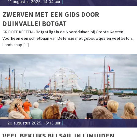
21 augustus 2025, 14:04 uur
|
ZWERVEN MET EEN GIDS DOOR
DUINVALLEI BOTGAT
GROOTE KEETEN - Botgat ligt in de Noordduinen bij Groote Keeten.
Voorheen een schietbaan van Defensie met gebouwtjes en veel beton.
Landschap [...]
20 augustus 2025, 15:13 uur
|
VEEL BEKIJKS BIJ SAIL IN IJMUIDEN