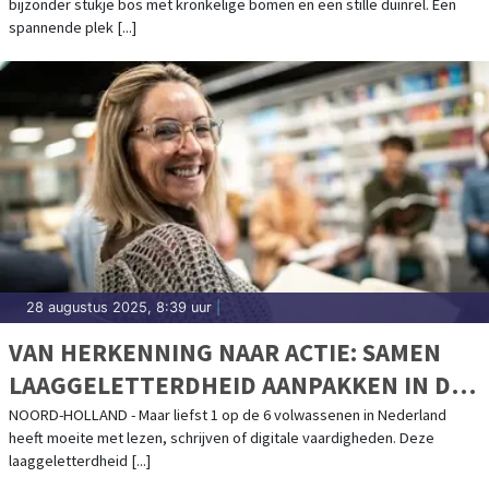
bijzonder stukje bos met kronkelige bomen en een stille duinrel. Een
spannende plek [...]
28 augustus 2025, 8:39 uur
|
VAN HERKENNING NAAR ACTIE: SAMEN
LAAGGELETTERDHEID AANPAKKEN IN DE
KOP VAN NOORD-HOLLAND
NOORD-HOLLAND - Maar liefst 1 op de 6 volwassenen in Nederland
heeft moeite met lezen, schrijven of digitale vaardigheden. Deze
laaggeletterdheid [...]