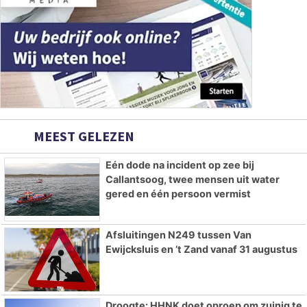
MEEST GELEZEN
Eén dode na incident op zee bij
Callantsoog, twee mensen uit water
gered en één persoon vermist
Afsluitingen N249 tussen Van
Ewijcksluis en ’t Zand vanaf 31 augustus
Droogte: HHNK doet oproep om zuinig te