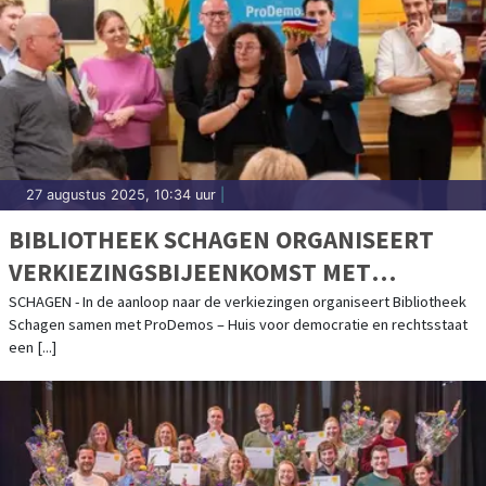
27 augustus 2025, 10:34 uur
|
BIBLIOTHEEK SCHAGEN ORGANISEERT
VERKIEZINGSBIJEENKOMST MET
PRODEMOS IN DE WEEK VAN LEZEN &
SCHAGEN - In de aanloop naar de verkiezingen organiseert Bibliotheek
Schagen samen met ProDemos – Huis voor democratie en rechtsstaat
SCHRIJVEN
een [...]