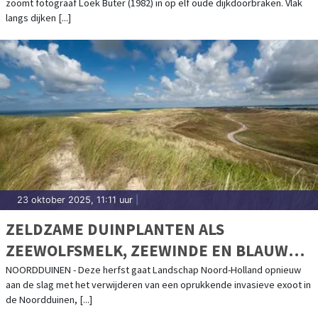
zoomt fotograaf Loek Buter (1982) in op elf oude dijkdoorbraken. Vlak
langs dijken [...]
23 oktober 2025, 11:11 uur
|
ZELDZAME DUINPLANTEN ALS
ZEEWOLFSMELK, ZEEWINDE EN BLAUWE
ZEEDISTEL KRIJGEN WEER KANS IN DE
NOORDDUINEN - Deze herfst gaat Landschap Noord-Holland opnieuw
aan de slag met het verwijderen van een oprukkende invasieve exoot in
NOORDDUINEN!
de Noordduinen, [...]