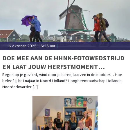
16 oktober 2025, 16:26 uur
|
DOE MEE AAN DE HHNK-FOTOWEDSTRIJD
EN LAAT JOUW HERFSTMOMENT
SCHITTEREN!
Regen op je gezicht, wind door je haren, laarzen in de modder… Hoe
beleef jij het najaar in Noord-Holland? Hoogheemraadschap Hollands
Noorderkwartier [...]