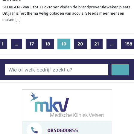
SCHAGEN - Van 1 tot 31 oktober vinden de brandpreventieweken plaats.
Dit jaar is het thema Veilig opladen van accu’s. Steeds meer mensen
maken [...]
1
...
17
18
19
(current)
20
21
...
158