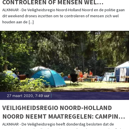
CONTROLEREN OF MENSEN WEL
VOLDOENDE AFSTAND HOUDEN
ALKMAAR - De Veiligheidsregio Noord-Holland Noord en de politie gaan
dit weekend drones inzetten om te controleren of mensen zich wel
houden aan de [...]
27 maart 2020, 7:49 uur
|
VEILIGHEIDSREGIO NOORD-HOLLAND
NOORD NEEMT MAATREGELEN: CAMPINGS
BLIJVEN VOORLOPIG DICHT
ALKMAAR - De Veiligheidsregio heeft donderdag besloten dat de