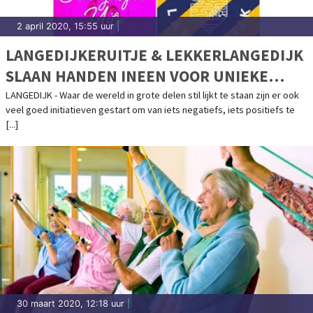
2 april 2020, 15:55 uur
|
LANGEDIJKERUITJE & LEKKERLANGEDIJK
SLAAN HANDEN INEEN VOOR UNIEKE
ACTIE!
LANGEDIJK - Waar de wereld in grote delen stil lijkt te staan zijn er ook
veel goed initiatieven gestart om van iets negatiefs, iets positiefs te
[...]
30 maart 2020, 12:18 uur
|