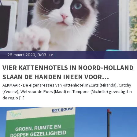
26 maart 2020, 9:03 uur
|
VIER KATTENHOTELS IN NOORD-HOLLAND
SLAAN DE HANDEN INEEN VOOR
CORONAPATIËNTEN EN ZORGVERLENERS
ALKMAAR - De eigenaresses van Kattenhotel In2Cats (Miranda), Catchy
(Yvonne), Wel voor de Poes (Maud) en Tompoes (Michelle) gevestigd in
de regio [...]