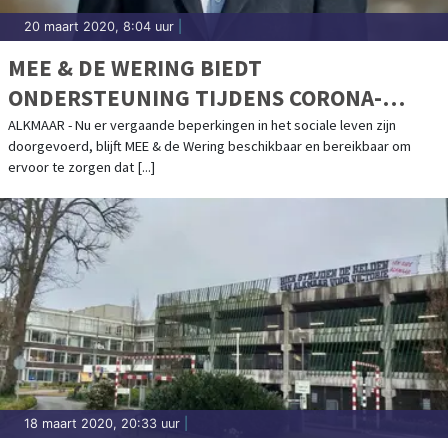
20 maart 2020, 8:04 uur
|
MEE & DE WERING BIEDT
ONDERSTEUNING TIJDENS CORONA-
CRISIS
ALKMAAR - Nu er vergaande beperkingen in het sociale leven zijn
doorgevoerd, blijft MEE & de Wering beschikbaar en bereikbaar om
ervoor te zorgen dat [...]
18 maart 2020, 20:33 uur
|