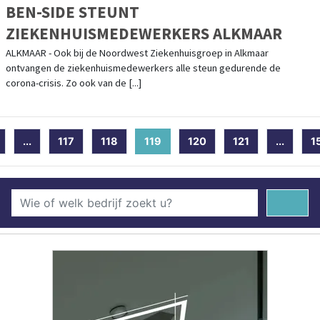
BEN-SIDE STEUNT
ZIEKENHUISMEDEWERKERS ALKMAAR
ALKMAAR - Ook bij de Noordwest Ziekenhuisgroep in Alkmaar
ontvangen de ziekenhuismedewerkers alle steun gedurende de
corona-crisis. Zo ook van de [...]
...
117
118
119
(current)
120
121
...
1