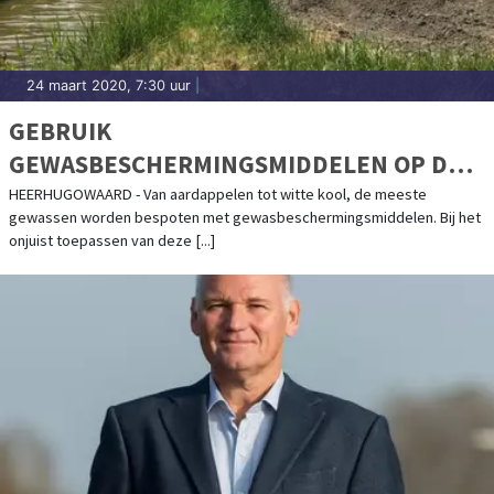
24 maart 2020, 7:30 uur
|
GEBRUIK
GEWASBESCHERMINGSMIDDELEN OP DE
JUISTE MANIER
HEERHUGOWAARD - Van aardappelen tot witte kool, de meeste
gewassen worden bespoten met gewasbeschermingsmiddelen. Bij het
onjuist toepassen van deze [...]