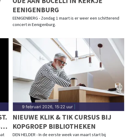
7
ODE AAN BOCELLI IN KERKJE
EENIGENBURG
EENIGENBERG - Zondag 1 maart is er weer een schitterend
concert in Eenigenburg.
9 februari 2026, 15:22 uur
|
T.
NIEUWE KLIK & TIK CURSUS BIJ
S
KOPGROEP BIBLIOTHEKEN
aat
DEN HELDER - In de eerste week van maart start bij