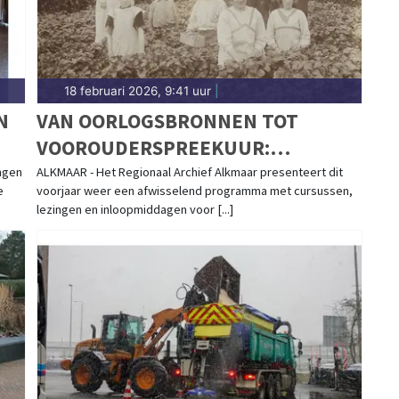
18 februari 2026, 9:41 uur
|
N
VAN OORLOGSBRONNEN TOT
VOOROUDERSPREEKUUR:
OR
VOORJAARSPROGRAMMA
ngen
ALKMAAR - Het Regionaal Archief Alkmaar presenteert dit
e
voorjaar weer een afwisselend programma met cursussen,
IO
REGIONAAL ARCHIEF ALKMAAR
lezingen en inloopmiddagen voor [...]