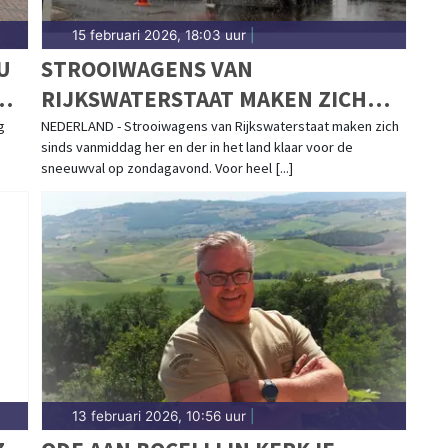
15 februari 2026, 18:03 uur
|
U
STROOIWAGENS VAN
RIJKSWATERSTAAT MAKEN ZICH
KLAAR VOOR SNEEUWVAL
g
NEDERLAND - Strooiwagens van Rijkswaterstaat maken zich
sinds vanmiddag her en der in het land klaar voor de
sneeuwval op zondagavond. Voor heel [...]
13 februari 2026, 10:56 uur
|