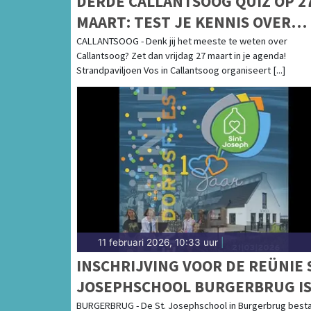
DERDE CALLANTSOOG QUIZ OP 2
MAART: TEST JE KENNIS OVER
CALLANTSOOG!
CALLANTSOOG - Denk jij het meeste te weten over
Callantsoog? Zet dan vrijdag 27 maart in je agenda!
Strandpaviljoen Vos in Callantsoog organiseert [...]
11 februari 2026, 10:33 uur
|
INSCHRIJVING VOOR DE REÜNIE S
JOSEPHSCHOOL BURGERBRUG I
GEOPEND!
BURGERBRUG - De St. Josephschool in Burgerbrug best