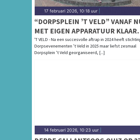
17 februari 2026, 10:18 uur
|
“DORPSPLEIN ’T VELD” VANAF N
MET EIGEN APPARATUUR KLAAR
VOOR 2026
'T VELD - Na een succesvolle aftrap in 2024 heeft stichtin
Dorpsevenementen ’t Veld in 2025 maar liefst zesmaal
Dorpsplein ’t Veld georganiseerd, [...]
14 februari 2026, 10:23 uur
|