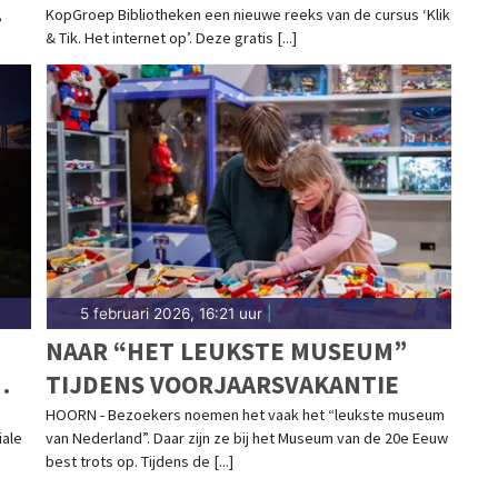
,
KopGroep Bibliotheken een nieuwe reeks van de cursus ‘Klik
& Tik. Het internet op’. Deze gratis [...]
5 februari 2026, 16:21 uur
|
NAAR “HET LEUKSTE MUSEUM”
TIJDENS VOORJAARSVAKANTIE
E
e
HOORN - Bezoekers noemen het vaak het “leukste museum
iale
van Nederland”. Daar zijn ze bij het Museum van de 20e Eeuw
best trots op. Tijdens de [...]