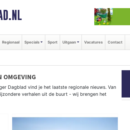
AD.NL
Regionaal
Specials
Sport
Uitgaan
Vacatures
Contact
N OMGEVING
er Dagblad vind je het laatste regionale nieuws. Van
bijzondere verhalen uit de buurt - wij brengen het
t Den Helder, Hollands Kroon, Texel en andere