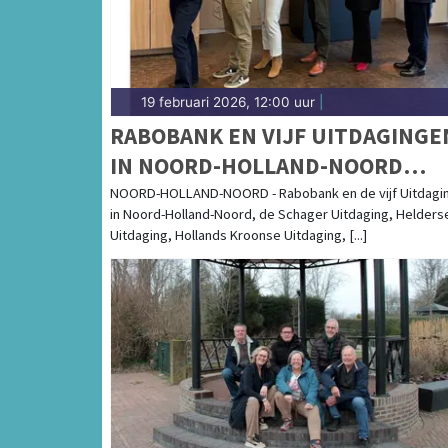
19 februari 2026, 12:00 uur
|
RABOBANK EN VIJF UITDAGINGE
IN NOORD-HOLLAND-NOORD
BEZEGELEN SAMENWERKING VO
NOORD-HOLLAND-NOORD - Rabobank en de vijf Uitdagi
in Noord-Holland-Noord, de Schager Uitdaging, Helders
EEN STERKE EN BETROKKEN REG
Uitdaging, Hollands Kroonse Uitdaging, [...]