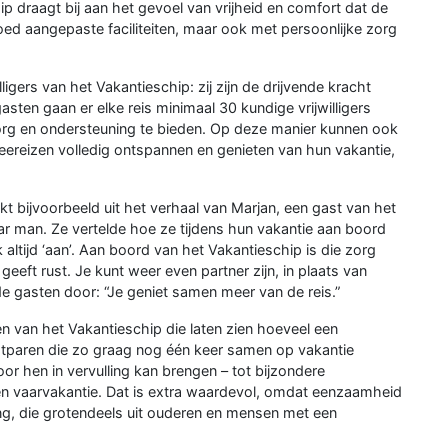
ip draagt bij aan het gevoel van vrijheid en comfort dat de
goed aangepaste faciliteiten, maar ook met persoonlijke zorg
gers van het Vakantieschip: zij zijn de drijvende kracht
gasten gaan er elke reis minimaal 30 kundige vrijwilligers
zorg en ondersteuning te bieden. Op deze manier kunnen ook
eereizen volledig ontspannen en genieten van hun vakantie,
kt bijvoorbeeld uit het verhaal van Marjan, een gast van het
ar man. Ze vertelde hoe ze tijdens hun vakantie aan boord
k altijd ‘aan’. Aan boord van het Vakantieschip is die zorg
geeft rust. Je kunt weer even partner zijn, in plaats van
de gasten door: “Je geniet samen meer van de reis.”
en van het Vakantieschip die laten zien hoeveel een
tparen die zo graag nog één keer samen op vakantie
or hen in vervulling kan brengen – tot bijzondere
een vaarvakantie. Dat is extra waardevol, omdat eenzaamheid
ng, die grotendeels uit ouderen en mensen met een