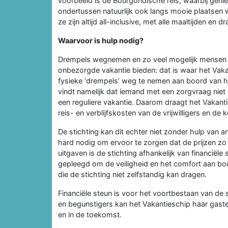
voorbeeld is de Bourgondische reis, waarbij geniet
ondertussen natuurlijk ook langs mooie plaatsen w
ze zijn altijd all-inclusive, met alle maaltijden en
Waarvoor is hulp nodig?
Drempels wegnemen en zo veel mogelijk mensen m
onbezorgde vakantie bieden: dat is waar het Vakant
fysieke ‘drempels’ weg te nemen aan boord van he
vindt namelijk dat iemand met een zorgvraag niet
een reguliere vakantie. Daarom draagt het Vakant
reis- en verblijfskosten van de vrijwilligers en 
De stichting kan dit echter niet zonder hulp van 
hard nodig om ervoor te zorgen dat de prijzen zo 
uitgaven is de stichting afhankelijk van financië
gepleegd om de veiligheid en het comfort aan bo
die de stichting niet zelfstandig kan dragen.
Financiële steun is voor het voortbestaan van de 
en begunstigers kan het Vakantieschip haar gaste
en in de toekomst.