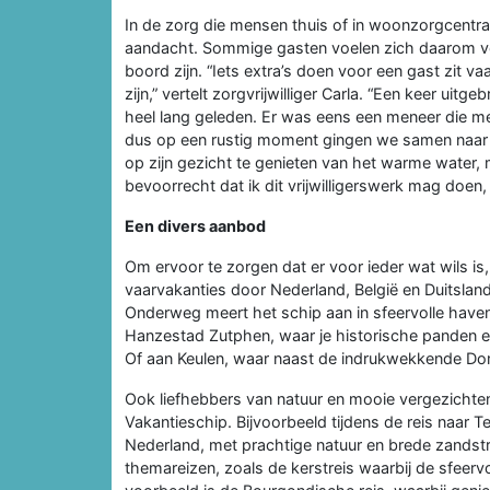
In de zorg die mensen thuis of in woonzorgcentra kri
aandacht. Sommige gasten voelen zich daarom voo
boord zijn. “Iets extra’s doen voor een gast zit vaa
zijn,” vertelt zorgvrijwilliger Carla. “Een keer ui
heel lang geleden. Er was eens een meneer die me 
dus op een rustig moment gingen we samen naar 
op zijn gezicht te genieten van het warme water,
bevoorrecht dat ik dit vrijwilligerswerk mag doen,
Een divers aanbod
Om ervoor te zorgen dat er voor ieder wat wils is
vaarvakanties door Nederland, België en Duitsland
Onderweg meert het schip aan in sfeervolle haven
Hanzestad Zutphen, waar je historische panden en h
Of aan Keulen, waar naast de indrukwekkende Dom
Ook liefhebbers van natuur en mooie vergezichten
Vakantieschip. Bijvoorbeeld tijdens de reis naar 
Nederland, met prachtige natuur en brede zandstr
themareizen, zoals de kerstreis waarbij de sfeer