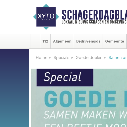
SCHAGERDAGBL
lokaal nieuws schagen en omgeving
112
Algemeen
Bedrijvengids
Gemeente
Home
Specials
Goede doelen
Samen on