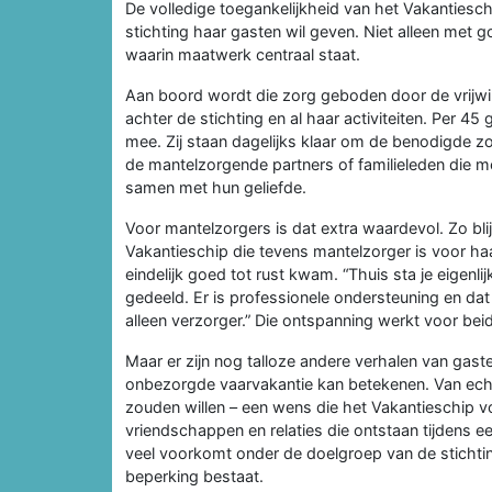
De volledige toegankelijkheid van het Vakantiesch
stichting haar gasten wil geven. Niet alleen met 
waarin maatwerk centraal staat.
Aan boord wordt die zorg geboden door de vrijwilli
achter de stichting en al haar activiteiten. Per 45 
mee. Zij staan dagelijks klaar om de benodigde 
de mantelzorgende partners of familieleden die m
samen met hun geliefde.
Voor mantelzorgers is dat extra waardevol. Zo blij
Vakantieschip die tevens mantelzorger is voor ha
eindelijk goed tot rust kwam. “Thuis sta je eigenlij
gedeeld. Er is professionele ondersteuning en dat 
alleen verzorger.” Die ontspanning werkt voor bei
Maar er zijn nog talloze andere verhalen van gast
onbezorgde vaarvakantie kan betekenen. Van ech
zouden willen – een wens die het Vakantieschip vo
vriendschappen en relaties die ontstaan tijdens 
veel voorkomt onder de doelgroep van de stichti
beperking bestaat.