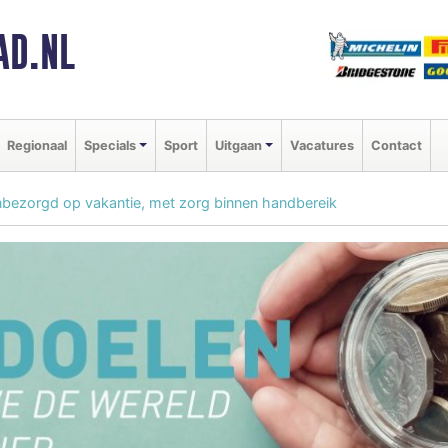
AD.NL
Regionaal
Specials
Sport
Uitgaan
Vacatures
Contact
bezorgd op vakantie, met zorg binnen handbereik