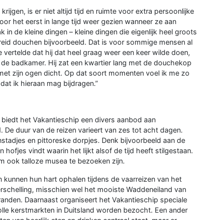
jgen, is er niet altijd tijd en ruimte voor extra persoonlijke
r het eerst in lange tijd weer gezien wanneer ze aan
k in de kleine dingen – kleine dingen die eigenlijk heel groots
tgebreid douchen bijvoorbeeld. Dat is voor sommige mensen al
vertelde dat hij dat heel graag weer een keer wilde doen,
de badkamer. Hij zat een kwartier lang met de douchekop
 met zijn ogen dicht. Op dat soort momenten voel ik me zo
 dat ik hieraan mag bijdragen.”
, biedt het Vakantieschip een divers aanbod aan
. De duur van de reizen varieert van zes tot acht dagen.
stadjes en pittoreske dorpjes. Denk bijvoorbeeld aan de
ofjes vindt waarin het lijkt alsof de tijd heeft stilgestaan.
 ook talloze musea te bezoeken zijn.
 kunnen hun hart ophalen tijdens de vaarreizen van het
Terschelling, misschien wel het mooiste Waddeneiland van
anden. Daarnaast organiseert het Vakantieschip speciale
volle kerstmarkten in Duitsland worden bezocht. Een ander