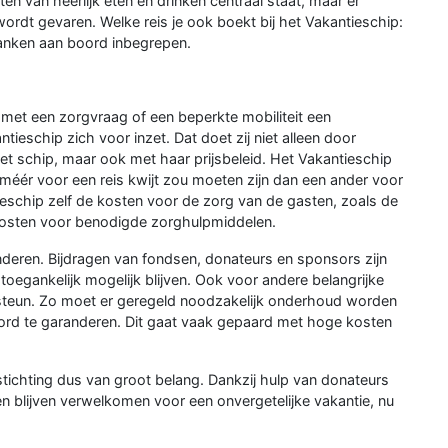
en van heerlijk eten en drinken centraal staat, maar er
ordt gevaren. Welke reis je ook boekt bij het Vakantieschip:
 dranken aan boord inbegrepen.
et een zorgvraag of een beperkte mobiliteit een
ieschip zich voor inzet. Dat doet zij niet alleen door
t schip, maar ook met haar prijsbeleid. Het Vakantieschip
 méér voor een reis kwijt zou moeten zijn dan een ander voor
ieschip zelf de kosten voor de zorg van de gasten, zoals de
de kosten voor benodigde zorghulpmiddelen.
anderen. Bijdragen van fondsen, donateurs en sponsors zijn
toegankelijk mogelijk blijven. Ook voor andere belangrijke
le steun. Zo moet er geregeld noodzakelijk onderhoud worden
ord te garanderen. Dit gaat vaak gepaard met hoge kosten
stichting dus van groot belang. Dankzij hulp van donateurs
n blijven verwelkomen voor een onvergetelijke vakantie, nu