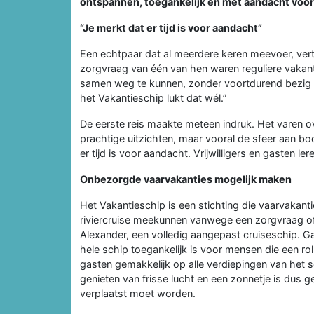
ontspannen, toegankelijk en met aandacht voor 
“Je merkt dat er tijd is voor aandacht”
Een echtpaar dat al meerdere keren meevoer, vert
zorgvraag van één van hen waren reguliere vakan
samen weg te kunnen, zonder voortdurend bezig te 
het Vakantieschip lukt dat wél.”
De eerste reis maakte meteen indruk. Het varen o
prachtige uitzichten, maar vooral de sfeer aan boor
er tijd is voor aandacht. Vrijwilligers en gasten le
Onbezorgde vaarvakanties mogelijk maken
Het Vakantieschip is een stichting die vaarvakant
riviercruise meekunnen vanwege een zorgvraag of 
Alexander, een volledig aangepast cruiseschip. G
hele schip toegankelijk is voor mensen die een rolst
gasten gemakkelijk op alle verdiepingen van het
genieten van frisse lucht en een zonnetje is dus g
verplaatst moet worden.