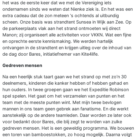
het was de eerste keer dat we met de Vereniging iets
ondernamen sinds we weten dat Nienke ziek is. En het was een
extra cadeau dat de zon meteen ‘s ochtends al uitbundig
scheen. Onze basis was strandtent Sunsea in Wijk aan Zee. Op
de parkeerplaats vlak aan het strand ontmoeten wij direct
Manon; zij organiseert alle activiteiten voor VKKN. Wat een fijne
en oprechte eerste kennismaking. We werden hartelijk
ontvangen in de strandtent en krijgen uitleg over de inhoud van
de dag door Bares, initiatiefnemer van Kite4life.
Gedreven mensen
Na een heerlijk stuk taart gaan we het strand op met zo'n 30
deelnemers, kinderen die kanker hebben of hebben gehad en
hun ouders. In twee groepen gaan we het Expeditie Robinson
spel spelen. Het gaat om het verzamelen van punten en het
team met de meeste punten wint. Met mijn twee bevlogen
mannen in ons team geen gebrek aan fanatisme. En die werkt
aanstekelijk op de andere teamleden. Daar worden ze later ook
voor bedankt door Bares, die blij zegt te worden van zulke
gedreven mensen. Het is een geweldig programma. We bouwen
een toren van bamboestokken, zo hoog mogelijk. Daarna volgt