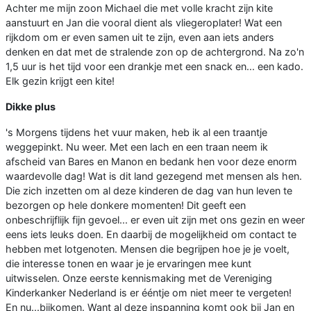
Achter me mijn zoon Michael die met volle kracht zijn kite
aanstuurt en Jan die vooral dient als vliegeroplater! Wat een
rijkdom om er even samen uit te zijn, even aan iets anders
denken en dat met de stralende zon op de achtergrond. Na zo'n
1,5 uur is het tijd voor een drankje met een snack en... een kado.
Elk gezin krijgt een kite!
Dikke plus
's Morgens tijdens het vuur maken, heb ik al een traantje
weggepinkt. Nu weer. Met een lach en een traan neem ik
afscheid van Bares en Manon en bedank hen voor deze enorm
waardevolle dag! Wat is dit land gezegend met mensen als hen.
Die zich inzetten om al deze kinderen de dag van hun leven te
bezorgen op hele donkere momenten! Dit geeft een
onbeschrijflijk fijn gevoel... er even uit zijn met ons gezin en weer
eens iets leuks doen. En daarbij de mogelijkheid om contact te
hebben met lotgenoten. Mensen die begrijpen hoe je je voelt,
die interesse tonen en waar je je ervaringen mee kunt
uitwisselen. Onze eerste kennismaking met de Vereniging
Kinderkanker Nederland is er ééntje om niet meer te vergeten!
En nu...bijkomen. Want al deze inspanning komt ook bij Jan en