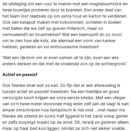
de uitdaging om een vuur te maken met een magnesiumstick en
twee touwtjes proberen door te branden. Een ander deel van
het team lost raadsels op om extra hout en karton te verdienen.
Ook een katapult maken met kokosnoten, schieten in doelen
met ballen die we zelf op graven (hilarisch, maar zo
vermoeiend!) en touwtrekken! Wat een teamspirit en zo mooi
om te zien hoe alle kids, die allemaal een vorm van kanker
hebben, genieten en vol enthousiasme meedoen!
‘Wat een rijkdom om er even samen uit te zijn, even aan iets
anders denken en dat met de stralende zon op de achtergrond.’
Actief en passief
Ook Nienke doet wat ze kan. Zo fijn dat er een afwisseling is
tussen actief en passief meedoen. Na een heerlijke en goed
verzorgde lunch krijgen we onze eerste kiteles. Met een vlieger
van zo'n twee meter doorsnee mag ieder zelf aan de slag! Ik kan
amper omschrijven hoe fantastisch ik het vind ...met naast me
Nienke die zittend en soms half liggend in het zand volop geniet
en zelfs loopings maakt op de wind. Dit, terwijl ze gisteren alleen
maar op haar bed kon liggen, omdat ze zich niet lekker voelde.