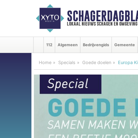
SCHAGERDAGBL
lokaal nieuws schagen en omgeving
112
Algemeen
Bedrijvengids
Gemeente
Home
Specials
Goede doelen
Europa Ki