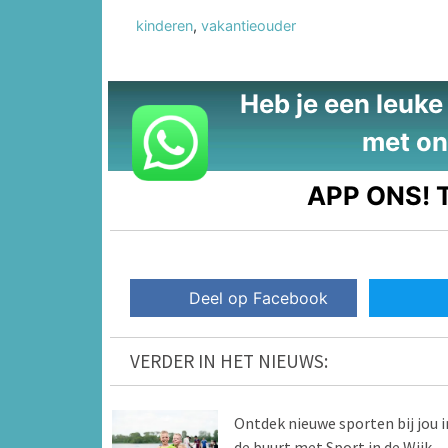
kinderen
,
vakantieouder
Heb je een leuke t
met on
APP ONS!
T
Deel op Facebook
VERDER IN HET NIEUWS:
Ontdek nieuwe sporten bij jou i
de buurt met Sport in de Wijk