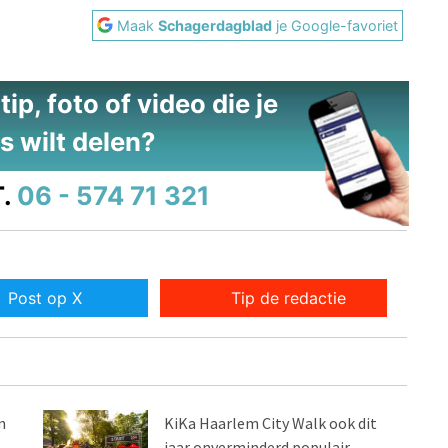
Maak
Schagerdagblad
je Google-favoriet
ip, foto of video die je
s wilt delen?
.
06 - 574 71 321
Post op X
Tip de redactie
n
KiKa Haarlem City Walk ook dit
jaar onverminderd populair