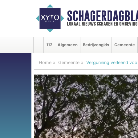
SCHAGERDAGBL
lokaal nieuws schagen en omgeving
112
Algemeen
Bedrijvengids
Gemeente
Home
Gemeente
Vergunning verleend voo