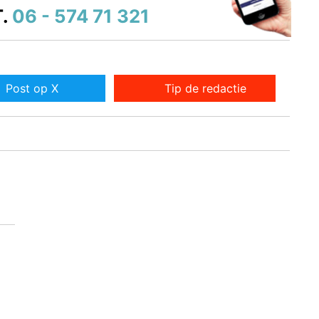
.
06 - 574 71 321
Post op X
Tip de redactie