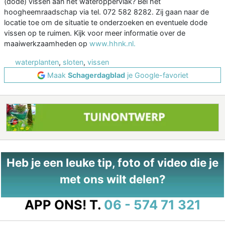
(dode) vissen aan het wateroppervlak? Bel het
hoogheemraadschap via tel. 072 582 8282. Zij gaan naar de
locatie toe om de situatie te onderzoeken en eventuele dode
vissen op te ruimen. Kijk voor meer informatie over de
maaiwerkzaamheden op
www.hhnk.nl.
waterplanten
,
sloten
,
vissen
Maak
Schagerdagblad
je Google-favoriet
Heb je een leuke tip, foto of video die je
met ons wilt delen?
APP ONS!
T.
06 - 574 71 321