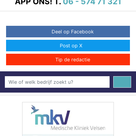
APP ONS!
T.
06 - 574 71 321
Deel op Facebook
Post op X
Tip de redactie