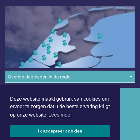
Overige dagbladen in de regio
Algemene voorwaarden
Deze website maakt gebruik van cookies om
ervoor te zorgen dat u de beste ervaring krijgt
Disclaimer
op onze website
Lees meer
Privacy Statement
Ik accepteer cookies
Copyright (c) 2026 | Schagerdagblad.nl - Alle rechten
voorbehouden