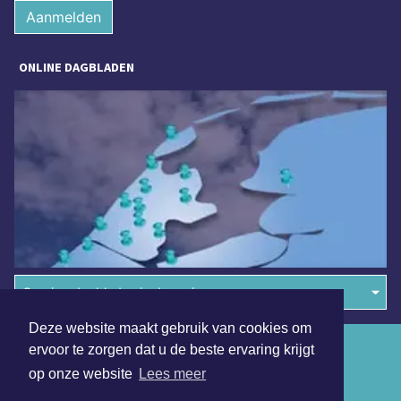
Aanmelden
ONLINE DAGBLADEN
Overige dagbladen in de regio
Deze website maakt gebruik van cookies om
Algemene voorwaarden
ervoor te zorgen dat u de beste ervaring krijgt
op onze website
Lees meer
Disclaimer