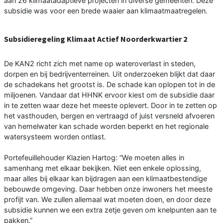
aan 26 klimaatadaptieve projecten in diverse gemeenten. Deze
subsidie was voor een brede waaier aan klimaatmaatregelen.
Subsidieregeling Klimaat Actief Noorderkwartier 2
De KAN2 richt zich met name op wateroverlast in steden,
dorpen en bij bedrijventerreinen. Uit onderzoeken blijkt dat daar
de schadekans het grootst is. De schade kan oplopen tot in de
miljoenen. Vandaar dat HHNK ervoor kiest om de subsidie daar
in te zetten waar deze het meeste oplevert. Door in te zetten op
het vasthouden, bergen en vertraagd of juist versneld afvoeren
van hemelwater kan schade worden beperkt en het regionale
watersysteem worden ontlast.
Portefeuillehouder Klazien Hartog: “We moeten alles in
samenhang met elkaar bekijken. Niet een enkele oplossing,
maar alles bij elkaar kan bijdragen aan een klimaatbestendige
bebouwde omgeving. Daar hebben onze inwoners het meeste
profijt van. We zullen allemaal wat moeten doen, en door deze
subsidie kunnen we een extra zetje geven om knelpunten aan te
pakken.”