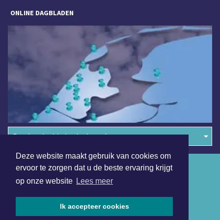
ONLINE DAGBLADEN
Overige dagbladen in de regio
Deze website maakt gebruik van cookies om
Algemene voorwaarden
ervoor te zorgen dat u de beste ervaring krijgt
op onze website
Lees meer
Disclaimer
Privacy Statement
Ik accepteer cookies