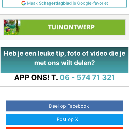
Maak
Schagerdagblad
je Google-favoriet
Heb je een leuke tip, foto of video die je
met ons wilt delen?
APP ONS!
T.
06 - 574 71 321
Deel op Facebook
Post op X