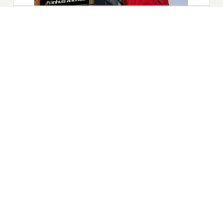
|
Nieuws | Sport | Evenementen
Hoofdvestiging:
van Benthuizenlaan 1
1701 BZ Heerhugowaard
072 8200 600
redactie@xyto.nl
www.xyto.nl
SOCIAL MEDIA
NIEUWSBRIEF AANMELDEN