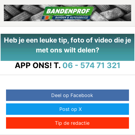
Heb je een leuke tip, foto of video die je
met ons wilt delen?
APP ONS!
T.
06 - 574 71 321
Deel op Facebook
Post op X
Tip de redactie