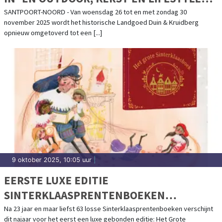
FAIR VAN NEDERLAND
SANTPOORT-NOORD - Van woensdag 26 tot en met zondag 30
november 2025 wordt het historische Landgoed Duin & Kruidberg
opnieuw omgetoverd tot een [...]
9 oktober 2025, 10:05 uur
|
EERSTE LUXE EDITIE
SINTERKLAASPRENTENBOEKEN
GEBUNDELD
Na 23 jaar en maar liefst 63 losse Sinterklaasprentenboeken verschijnt
dit najaar voor het eerst een luxe gebonden editie: Het Grote