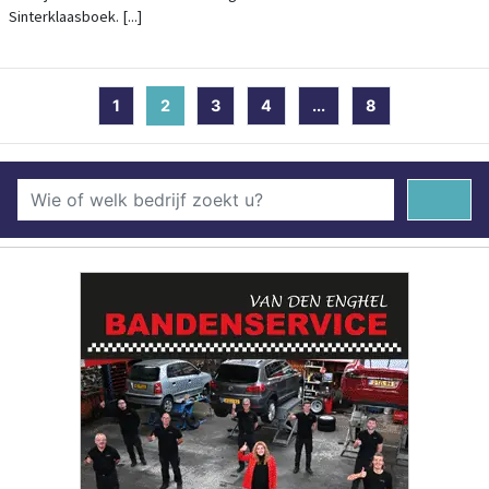
Sinterklaasboek. [...]
1
2
(current)
3
4
...
8