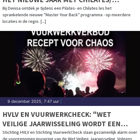
PILATES BY DENISA - "MASTER YOUR
Bij Denisa ontdek je tijdens een Pilates- en Chilates les het
sprankelende nieuwe "Master Your Back" programma - op meerdere
BACK"
locaties in de regio. [...]
9 december 2025, 7:47 uur
|
HVLV EN VUURWERKCHECK: "WET
VEILIGE JAARWISSELING WORDT EEN
RECEPT VOOR CHAOS"
Stichting HVLV en Stichting VuurwerkCheck slaan gezamenlijk alarm over
de voorgenomen invoering van de Wet Veilige Jaarwisseling. Volgens