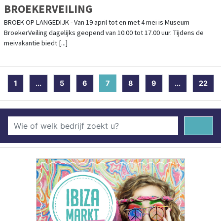
BROEKERVEILING
BROEK OP LANGEDIJK - Van 19 april tot en met 4 mei is Museum
BroekerVeiling dagelijks geopend van 10.00 tot 17.00 uur. Tijdens de
meivakantie biedt [...]
1
...
5
6
7
(current)
8
9
...
22