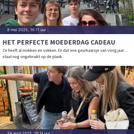
8 mei 2025, 16:11 uur
|
HET PERFECTE MOEDERDAG CADEAU
Ze heeft al mokken en sokken. En dat ene geurkaarsje van vorig jaar…
staat nog ongebruikt op de plank.
24 april 2025, 16:11 uur
|