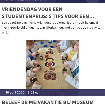
VRIENDENDAG VOOR EEN
STUDENTENPRIJS: 5 TIPS VOOR EEN
ONVERGETELIJK UITJE
Een gezellige dag met je vriendengroep organiseren hoeft helemaal
niet ingewikkeld of duur te zijn. Sterker nog: met een beetje creativiteit
en [...]
16 april 2025, 18:02 uur
|
BELEEF DE MEIVAKANTIE BIJ MUSEUM