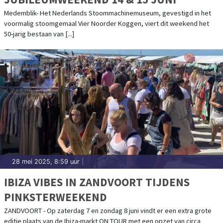
Medemblik- Het Nederlands Stoommachinemuseum, gevestigd in het
voormalig stoomgemaal Vier Noorder Koggen, viert dit weekend het
50-jarig bestaan van [...]
28 mei 2025, 8:59 uur
|
IBIZA VIBES IN ZANDVOORT TIJDENS
PINKSTERWEEKEND
ZANDVOORT - Op zaterdag 7 en zondag 8 juni vindt er een extra grote
editie plaats van de Ibiza-markt ON TOUR met een opzet van circa