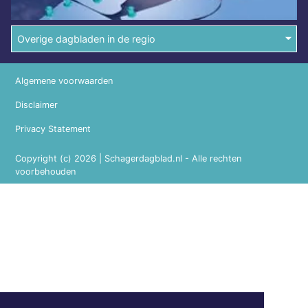
Overige dagbladen in de regio
Algemene voorwaarden
Disclaimer
Privacy Statement
Copyright (c) 2026 | Schagerdagblad.nl - Alle rechten
voorbehouden