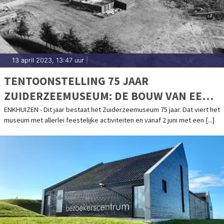
13 april 2023, 13:47 uur
|
TENTOONSTELLING 75 JAAR
ZUIDERZEEMUSEUM: DE BOUW VAN EEN
BUITENGEWOON BIJZONDER
ENKHUIZEN - Dit jaar bestaat het Zuiderzeemuseum 75 jaar. Dat viert het
museum met allerlei feestelijke activiteiten en vanaf 2 juni met een [...]
MUSEUMDORP