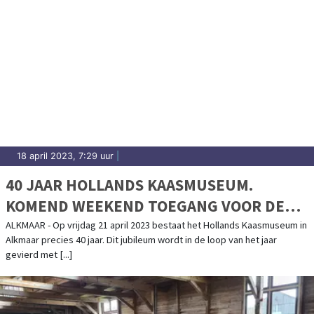
18 april 2023, 7:29 uur
|
40 JAAR HOLLANDS KAASMUSEUM.
KOMEND WEEKEND TOEGANG VOOR DE
PRIJZEN VAN 1983
ALKMAAR - Op vrijdag 21 april 2023 bestaat het Hollands Kaasmuseum in
Alkmaar precies 40 jaar. Dit jubileum wordt in de loop van het jaar
gevierd met [...]