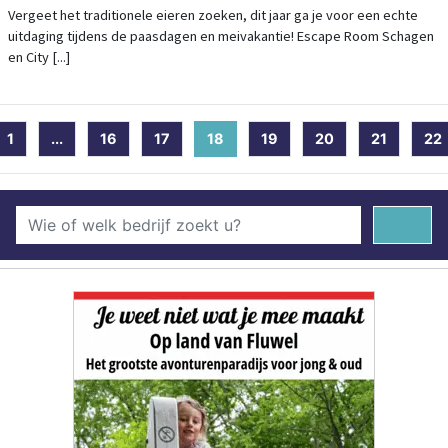
& CITY ADVENTURES!
Vergeet het traditionele eieren zoeken, dit jaar ga je voor een echte
uitdaging tijdens de paasdagen en meivakantie! Escape Room Schagen
en City [...]
1
...
16
17
18
(current)
19
20
21
22