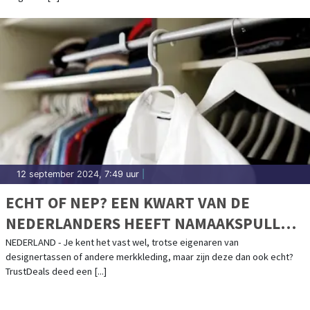
12 september 2024, 7:49 uur
|
ECHT OF NEP? EEN KWART VAN DE
NEDERLANDERS HEEFT NAMAAKSPULLEN
IN DE KAST HANGEN
NEDERLAND - Je kent het vast wel, trotse eigenaren van
designertassen of andere merkkleding, maar zijn deze dan ook echt?
TrustDeals deed een [...]