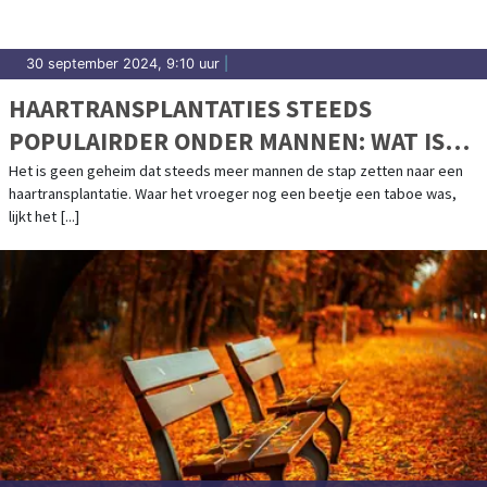
30 september 2024, 9:10 uur
|
HAARTRANSPLANTATIES STEEDS
POPULAIRDER ONDER MANNEN: WAT IS
DE OORZAAK?
Het is geen geheim dat steeds meer mannen de stap zetten naar een
haartransplantatie. Waar het vroeger nog een beetje een taboe was,
lijkt het [...]