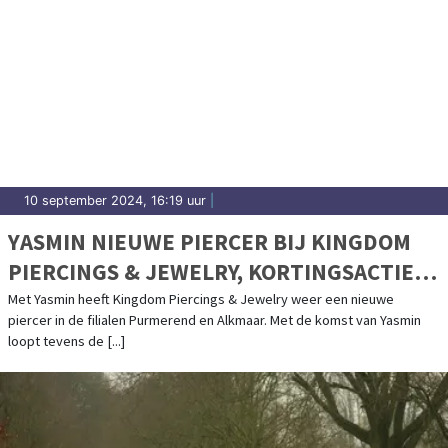
10 september 2024, 16:19 uur
|
YASMIN NIEUWE PIERCER BIJ KINGDOM
PIERCINGS & JEWELRY, KORTINGSACTIE
LOOPT DOOR TOT EIND SEPTEMBER
Met Yasmin heeft Kingdom Piercings & Jewelry weer een nieuwe
piercer in de filialen Purmerend en Alkmaar. Met de komst van Yasmin
loopt tevens de [...]