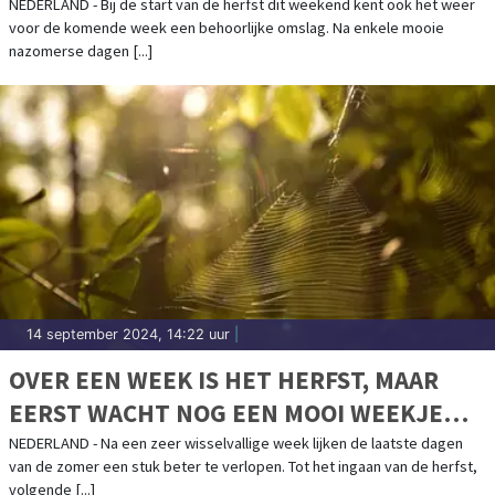
NEDERLAND - Bij de start van de herfst dit weekend kent ook het weer
voor de komende week een behoorlijke omslag. Na enkele mooie
nazomerse dagen [...]
14 september 2024, 14:22 uur
|
OVER EEN WEEK IS HET HERFST, MAAR
EERST WACHT NOG EEN MOOI WEEKJE
NAZOMER
NEDERLAND - Na een zeer wisselvallige week lijken de laatste dagen
van de zomer een stuk beter te verlopen. Tot het ingaan van de herfst,
volgende [...]