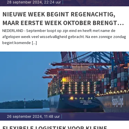
28 september 2024, 22:24 uur
|
NIEUWE WEEK BEGINT REGENACHTIG,
MAAR EERSTE WEEK OKTOBER BRENGT
STABIELER WEER
NEDERLAND - September loopt op zijn eind en heeft met name de
afgelopen week veel wisselvalligheid gebracht. Na een zonnige zondag
begint komende [...]
26 september 2024, 11:48 uur
|
FLEXIBELE LOGISTIEK VOOR KLEINE