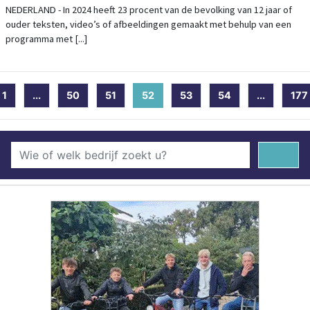
CHATGPT
NEDERLAND - In 2024 heeft 23 procent van de bevolking van 12 jaar of
ouder teksten, video’s of afbeeldingen gemaakt met behulp van een
programma met [...]
1
...
50
51
52
(current)
53
54
...
177