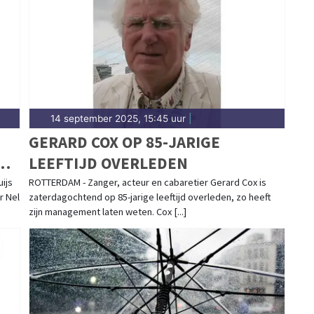
nd rondom Schagen.
14 september 2025, 15:45 uur
|
GERARD COX OP 85-JARIGE
OD
LEEFTIJD OVERLEDEN
ijs
ROTTERDAM - Zanger, acteur en cabaretier Gerard Cox is
r Nel
zaterdagochtend op 85-jarige leeftijd overleden, zo heeft
zijn management laten weten. Cox [...]