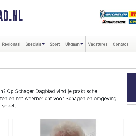
AD.NL
Regionaal
Specials
Sport
Uitgaan
Vacatures
Contact
n? Op Schager Dagblad vind je praktische
nten en het weerbericht voor Schagen en omgeving.
 speelt.
GEN
venementen als de Schager Markt en het