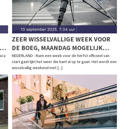
13 september 2025, 7:34 uur
|
ZEER WISSELVALLIGE WEEK VOOR
UGD
DE BOEG, MAANDAG MOGELIJK
ONSTUIMIG
ica
NEDERLAND - Ruim een week voor de herfst officieel van
,
start gaat lijkt het weer die kant al op te gaan. Het wordt een
wisselvallig weekend met [...]