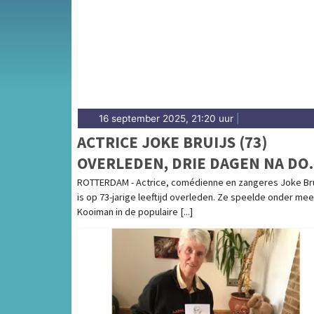
weersbericht voor de Kop van Noord-Holla
16 september 2025, 21:20 uur
|
ACTRICE JOKE BRUIJS (73)
OVERLEDEN, DRIE DAGEN NA DO
VAN EX-MAN GERARD COX
ROTTERDAM - Actrice, comédienne en zangeres Joke Bru
is op 73-jarige leeftijd overleden. Ze speelde onder mee
Kooiman in de populaire [...]