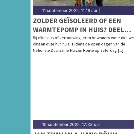
11 september 2025, 11:18 uur
|
ZOLDER GEÏSOLEERD OF EEN
WARMTEPOMP IN HUIS? DEEL
JOUW ERVARINGEN
Bij elke klus of verbouwing leren bewoners weer nieuwe
dingen over hun huis. Tijdens de open dagen van de
Nationale Duurzame Huizen Route op zaterdag [...]
10 september 2025, 17:33 uur
|