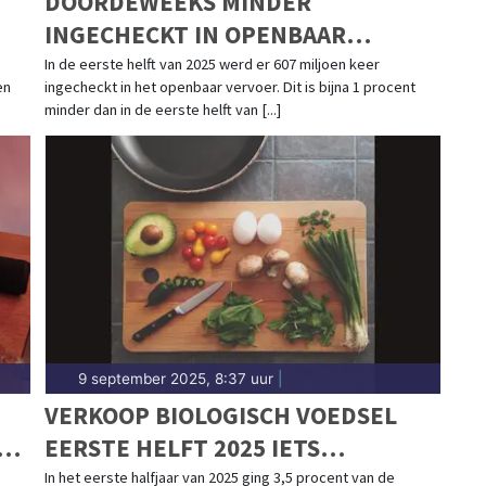
DOORDEWEEKS MINDER
INGECHECKT IN OPENBAAR
VERVOER, IN WEEKEND JUIST MEER
In de eerste helft van 2025 werd er 607 miljoen keer
en
ingecheckt in het openbaar vervoer. Dit is bijna 1 procent
minder dan in de eerste helft van [...]
9 september 2025, 8:37 uur
|
VERKOOP BIOLOGISCH VOEDSEL
AN
EERSTE HELFT 2025 IETS
GESTEGEN
In het eerste halfjaar van 2025 ging 3,5 procent van de