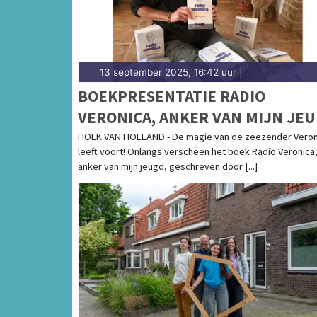
13 september 2025, 16:42 uur
|
BOEKPRESENTATIE RADIO
VERONICA, ANKER VAN MIJN JE
IN MUSEUM ROCKART
HOEK VAN HOLLAND - De magie van de zeezender Veron
leeft voort! Onlangs verscheen het boek Radio Veronica
anker van mijn jeugd, geschreven door [...]