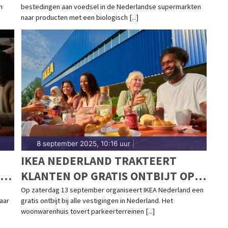
n
bestedingen aan voedsel in de Nederlandse supermarkten
naar producten met een biologisch [...]
8 september 2025, 10:16 uur
|
IKEA NEDERLAND TRAKTEERT
KLANTEN OP GRATIS ONTBIJT OP
ZATERDAG 13 SEPTEMBER
Op zaterdag 13 september organiseert IKEA Nederland een
aar
gratis ontbijt bij alle vestigingen in Nederland. Het
woonwarenhuis tovert parkeerterreinen [...]