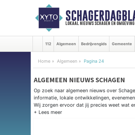
SCHAGERDAGBL
lokaal nieuws schagen en omgeving
112
Algemeen
Bedrijvengids
Gemeente
Home
Algemeen
Pagina 24
ALGEMEEN NIEUWS SCHAGEN
Op zoek naar algemeen nieuws over Schage
informatie, lokale ontwikkelingen, eveneme
Wij zorgen ervoor dat jij precies weet wat er
PRAKTISCHE INFORMATIE SCHA
Van werkzaamheden op de N9 en N241 tot e