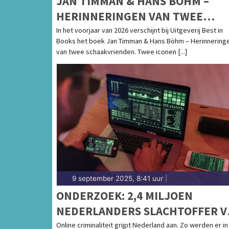
JAN TIMMAN & HANS BÖHM –
HERINNERINGEN VAN TWEE
SCHAAKVRIENDEN
In het voorjaar van 2026 verschijnt bij Uitgeverij Best in
Books het boek Jan Timman & Hans Böhm – Herinnering
van twee schaakvrienden. Twee iconen [...]
9 september 2025, 8:41 uur
|
ONDERZOEK: 2,4 MILJOEN
NEDERLANDERS SLACHTOFFER V
ONLINE CRIMINALITEIT IN 2024
Online criminaliteit grijpt Nederland aan. Zo werden er in