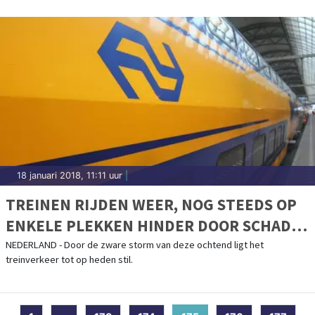
18 januari 2018, 11:11 uur
|
TREINEN RIJDEN WEER, NOG STEEDS OP
ENKELE PLEKKEN HINDER DOOR SCHADE
STORM
NEDERLAND - Door de zware storm van deze ochtend ligt het
treinverkeer tot op heden stil.