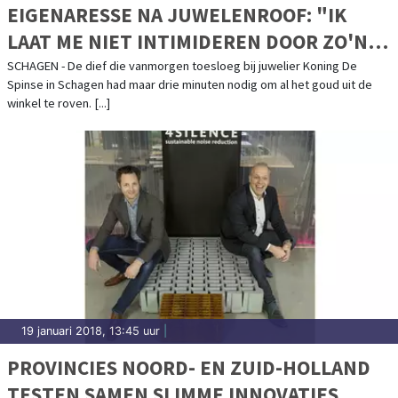
EIGENARESSE NA JUWELENROOF: "IK
LAAT ME NIET INTIMIDEREN DOOR ZO'N
IDIOOT"
SCHAGEN - De dief die vanmorgen toesloeg bij juwelier Koning De
Spinse in Schagen had maar drie minuten nodig om al het goud uit de
winkel te roven. [...]
19 januari 2018, 13:45 uur
|
PROVINCIES NOORD- EN ZUID-HOLLAND
TESTEN SAMEN SLIMME INNOVATIES