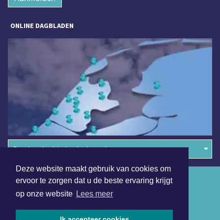
ONLINE DAGBLADEN
Overige dagbladen in de regio
Deze website maakt gebruik van cookies om
Algemene voorwaarden
ervoor te zorgen dat u de beste ervaring krijgt
op onze website
Lees meer
Disclaimer
Privacy Statement
Ik accepteer cookies