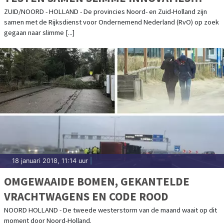
TEGEN GELUIDOVERLAST
ZUID/NOORD - HOLLAND - De provincies Noord- en Zuid-Holland zijn
samen met de Rijksdienst voor Ondernemend Nederland (RvO) op zoek
gegaan naar slimme [...]
18 januari 2018, 11:14 uur
|
OMGEWAAIDE BOMEN, GEKANTELDE
VRACHTWAGENS EN CODE ROOD
NOORD HOLLAND - De tweede westerstorm van de maand waait op dit
moment door Noord-Holland.