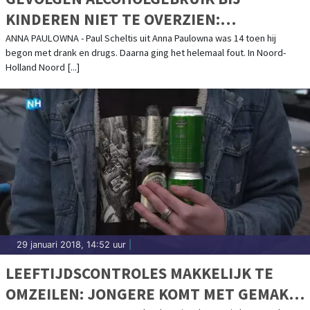
KINDEREN NIET TE OVERZIEN:
"VERSLAVING WAS EEN HEL"
ANNA PAULOWNA - Paul Scheltis uit Anna Paulowna was 14 toen hij
begon met drank en drugs. Daarna ging het helemaal fout. In Noord-
Holland Noord [...]
29 januari 2018, 14:52 uur
|
LEEFTIJDSCONTROLES MAKKELIJK TE
OMZEILEN: JONGERE KOMT MET GEMAK