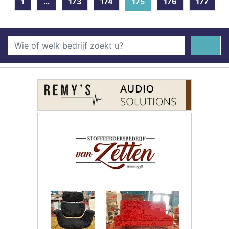
1
...
173
174
175
(current)
176
177