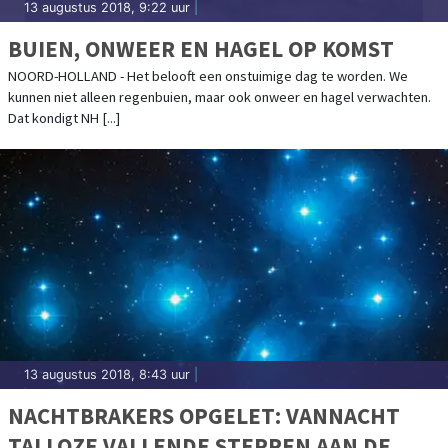
13 augustus 2018, 9:22 uur
|
BUIEN, ONWEER EN HAGEL OP KOMST
NOORD-HOLLAND - Het belooft een onstuimige dag te worden. We
kunnen niet alleen regenbuien, maar ook onweer en hagel verwachten.
Dat kondigt NH [...]
13 augustus 2018, 8:43 uur
|
NACHTBRAKERS OPGELET: VANNACHT
TALLOZE VALLENDE STERREN AAN DE