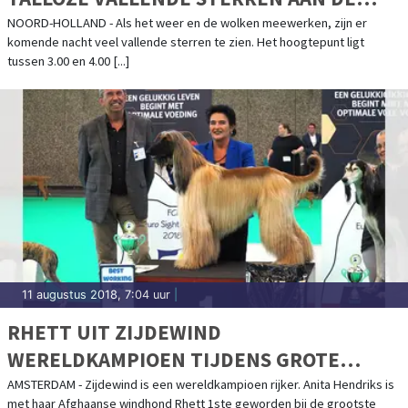
HEMEL
NOORD-HOLLAND - Als het weer en de wolken meewerken, zijn er
komende nacht veel vallende sterren te zien. Het hoogtepunt ligt
tussen 3.00 en 4.00 [...]
11 augustus 2018, 7:04 uur
|
RHETT UIT ZIJDEWIND
WERELDKAMPIOEN TIJDENS GROTE
HONDENSHOW IN DE RAI
AMSTERDAM - Zijdewind is een wereldkampioen rijker. Anita Hendriks is
met haar Afghaanse windhond Rhett 1ste geworden bij de grootste