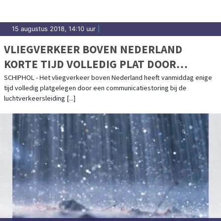
15 augustus 2018, 14:10 uur
|
VLIEGVERKEER BOVEN NEDERLAND
KORTE TIJD VOLLEDIG PLAT DOOR
STORING
SCHIPHOL - Het vliegverkeer boven Nederland heeft vanmiddag enige
tijd volledig platgelegen door een communicatiestoring bij de
luchtverkeersleiding [...]