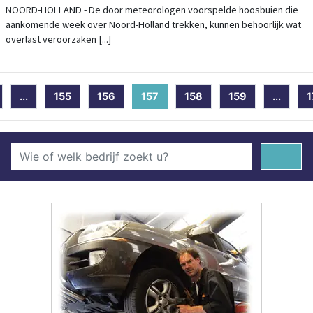
ONDER VERSCHERPT TOEZICHT
NOORD-HOLLAND - De door meteorologen voorspelde hoosbuien die
aankomende week over Noord-Holland trekken, kunnen behoorlijk wat
overlast veroorzaken [...]
...
155
156
157
(current)
158
159
...
1