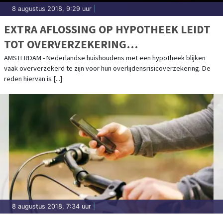
8 augustus 2018, 9:29 uur
|
EXTRA AFLOSSING OP HYPOTHEEK LEIDT
TOT OVERVERZEKERING
OVERLIJDENSRISICOVERZEKERING
AMSTERDAM - Nederlandse huishoudens met een hypotheek blijken
vaak oververzekerd te zijn voor hun overlijdensrisicoverzekering. De
reden hiervan is [...]
8 augustus 2018, 7:34 uur
|