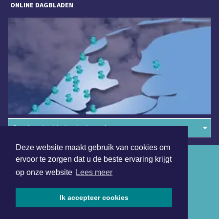
ONLINE DAGBLADEN
Overige dagbladen in de regio
Deze website maakt gebruik van cookies om
Algemene voorwaarden
ervoor te zorgen dat u de beste ervaring krijgt
op onze website
Lees meer
Disclaimer
Privacy Statement
Ik accepteer cookies
Copyright (c) 2026 | Schagerdagblad.nl - Alle rechten