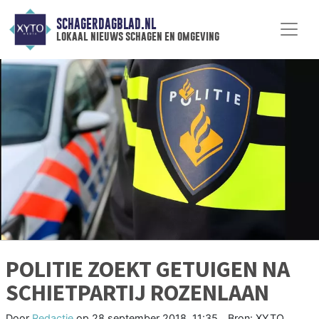
SCHAGERDAGBLAD.NL
lokaal nieuws schagen en omgeving
POLITIE ZOEKT GETUIGEN NA
SCHIETPARTIJ ROZENLAAN
Door
Redactie
op
28 september 2018, 11:35
Bron: XYTO