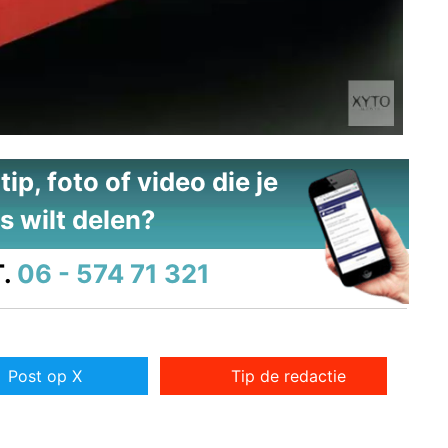
ip, foto of video die je
s wilt delen?
.
06 - 574 71 321
Post op X
Tip de redactie