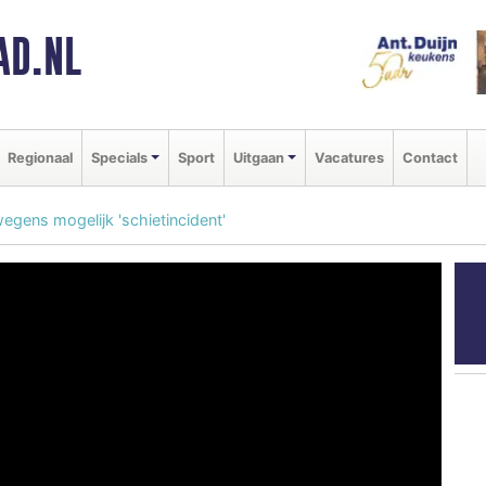
AD.NL
Regionaal
Specials
Sport
Uitgaan
Vacatures
Contact
egens mogelijk 'schietincident'