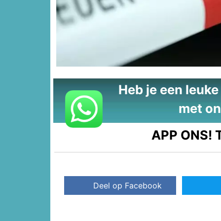
Heb je een leuke t
met on
APP ONS!
T
Deel op Facebook