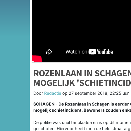
ROZENLAAN IN SCHAGE
MOGELIJK 'SCHIETINCI
Door
Redactie
op
27 september 2018, 22:25 uur
SCHAGEN - De Rozenlaan in Schagen is eerder v
mogelijk schietincident. Bewoners zouden enk
De politie was snel ter plaatse en is op dit mome
geschoten. Hiervoor heeft men de hele straat afg