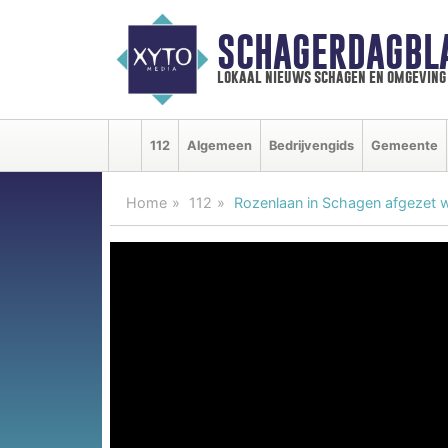
SCHAGERDAGBL
lokaal nieuws schagen en omgeving
112
Algemeen
Bedrijvengids
Gemeente
Home
112
Rozenlaan in Schagen afgezet w