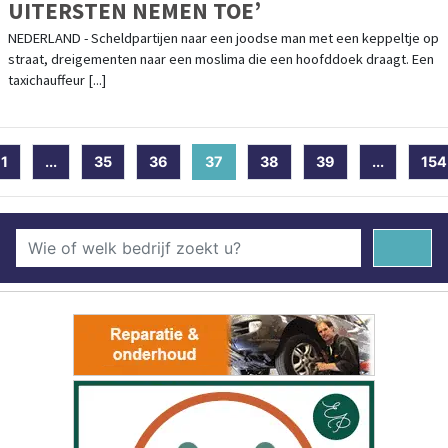
UITERSTEN NEMEN TOE’
NEDERLAND - Scheldpartijen naar een joodse man met een keppeltje op
straat, dreigementen naar een moslima die een hoofddoek draagt. Een
taxichauffeur [...]
1
...
35
36
37
(current)
38
39
...
154