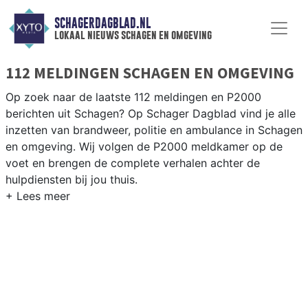
SCHAGERDAGBLAD.NL
lokaal nieuws schagen en omgeving
112 MELDINGEN SCHAGEN EN OMGEVING
Op zoek naar de laatste 112 meldingen en P2000
berichten uit Schagen? Op Schager Dagblad vind je alle
inzetten van brandweer, politie en ambulance in Schagen
en omgeving. Wij volgen de P2000 meldkamer op de
voet en brengen de complete verhalen achter de
hulpdiensten bij jou thuis.
P2000 MELDINGEN SCHAGEN
Van incidenten op de N9 en de N241 tot meldingen in
Schagen centrum, Warmenhuizen, Hensbroek en Sint
Maarten — onze redactie brengt het 112-nieuws.