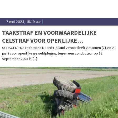
7 mei 2024, 15:19 uur
|
TAAKSTRAF EN VOORWAARDELIJKE
CELSTRAF VOOR OPENLIJKE
GEWELDPLEGING TEGEN CONDUCTEUR IN
SCHAGEN - De rechtbank Noord-Holland veroordeelt 2 mannen (21 en 23
jaar) voor openlijke geweldpleging tegen een conducteur op 13
SCHAGEN
september 2023 in [...]