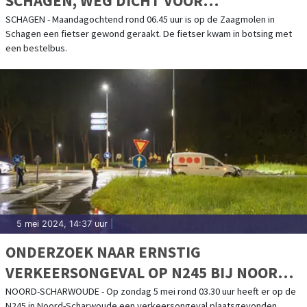
SCHAGEN, WEG DICHT VOOR
SPORENONDERZOEK
SCHAGEN - Maandagochtend rond 06.45 uur is op de Zaagmolen in
Schagen een fietser gewond geraakt. De fietser kwam in botsing met
een bestelbus.
5 mei 2024, 14:37 uur
|
ONDERZOEK NAAR ERNSTIG
VERKEERSONGEVAL OP N245 BIJ NOORD-
SCHARWOUDE
NOORD-SCHARWOUDE - Op zondag 5 mei rond 03.30 uur heeft er op de
N245 in Noord-Scharwoude een verkeersongeval plaatsgevonden