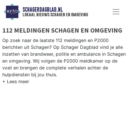
SCHAGERDAGBLAD.NL
lokaal nieuws schagen en omgeving
112 MELDINGEN SCHAGEN EN OMGEVING
Op zoek naar de laatste 112 meldingen en P2000
berichten uit Schagen? Op Schager Dagblad vind je alle
inzetten van brandweer, politie en ambulance in Schagen
en omgeving. Wij volgen de P2000 meldkamer op de
voet en brengen de complete verhalen achter de
hulpdiensten bij jou thuis.
P2000 MELDINGEN SCHAGEN
Van incidenten op de N9 en de N241 tot meldingen in
Schagen centrum, Warmenhuizen, Hensbroek en Sint
Maarten — onze redactie brengt het 112-nieuws.