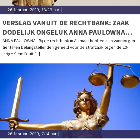
26 februari 2019, 13:26 uur
|
VERSLAG VANUIT DE RECHTBANK: ZAAK
DODELIJK ONGELUK ANNA PAULOWNA
STILGELEGD
ANNA PAULOWNA - Bij de rechtbank in Alkmaar hebben zich vanmorgen
tientallen belangstellenden gemeld voor de strafzaak tegen de 20-
jarige Siem B. uit [...]
26 februari 2019, 7:14 uur
|