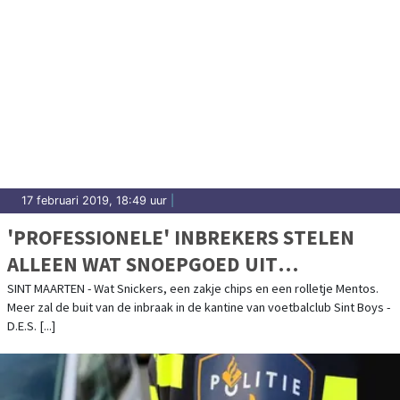
17 februari 2019, 18:49 uur
|
'PROFESSIONELE' INBREKERS STELEN
ALLEEN WAT SNOEPGOED UIT
VOETBALKANTINE
SINT MAARTEN - Wat Snickers, een zakje chips en een rolletje Mentos.
Meer zal de buit van de inbraak in de kantine van voetbalclub Sint Boys -
D.E.S. [...]