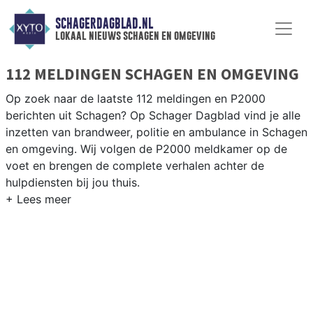
SCHAGERDAGBLAD.NL
lokaal nieuws schagen en omgeving
112 MELDINGEN SCHAGEN EN OMGEVING
Op zoek naar de laatste 112 meldingen en P2000
berichten uit Schagen? Op Schager Dagblad vind je alle
inzetten van brandweer, politie en ambulance in Schagen
en omgeving. Wij volgen de P2000 meldkamer op de
voet en brengen de complete verhalen achter de
hulpdiensten bij jou thuis.
P2000 MELDINGEN SCHAGEN
Van incidenten op de N9 en de N241 tot meldingen in
Schagen centrum, Warmenhuizen, Hensbroek en Sint
Maarten — onze redactie brengt het 112-nieuws.