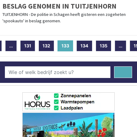
BESLAG GENOMEN IN TUITJENHORN
TUITJENHORN - De politie in Schagen heeft gisteren een zogeheten
'spookauto' in beslag genomen.
...
131
132
133
(current)
134
135
...
1