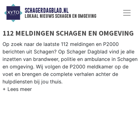
SCHAGERDAGBLAD.NL
lokaal nieuws schagen en omgeving
112 MELDINGEN SCHAGEN EN OMGEVING
Op zoek naar de laatste 112 meldingen en P2000
berichten uit Schagen? Op Schager Dagblad vind je alle
inzetten van brandweer, politie en ambulance in Schagen
en omgeving. Wij volgen de P2000 meldkamer op de
voet en brengen de complete verhalen achter de
hulpdiensten bij jou thuis.
P2000 MELDINGEN SCHAGEN
Van incidenten op de N9 en de N241 tot meldingen in
Schagen centrum, Warmenhuizen, Hensbroek en Sint
Maarten — onze redactie brengt het 112-nieuws.