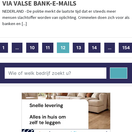
VIA VALSE BANK-E-MAILS
NEDERLAND - De politie merkt de laatste tijd dat er steeds meer
mensen slachtoffer worden van oplichting. Criminelen doen zich voor als
banken en [...]
1
...
10
11
12
(current)
13
14
...
154