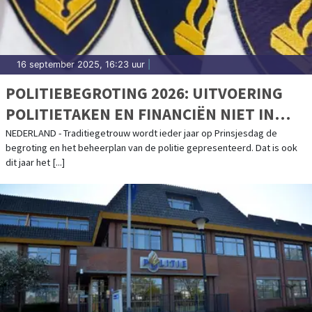
16 september 2025, 16:23 uur
|
POLITIEBEGROTING 2026: UITVOERING
POLITIETAKEN EN FINANCIËN NIET IN
BALANS
NEDERLAND - Traditiegetrouw wordt ieder jaar op Prinsjesdag de
begroting en het beheerplan van de politie gepresenteerd. Dat is ook
dit jaar het [...]