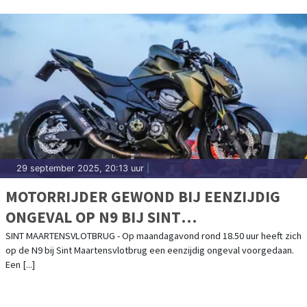
29 september 2025, 20:13 uur
|
MOTORRIJDER GEWOND BIJ EENZIJDIG
ONGEVAL OP N9 BIJ SINT
MAARTENSVLOTBRUG
SINT MAARTENSVLOTBRUG - Op maandagavond rond 18.50 uur heeft zich
op de N9 bij Sint Maartensvlotbrug een eenzijdig ongeval voorgedaan.
Een [...]