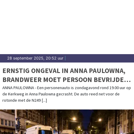
28 september 2025, 20:52 uur
|
ERNSTIG ONGEVAL IN ANNA PAULOWNA,
BRANDWEER MOET PERSOON BEVRIJDEN
UIT GECRASHTE AUTO
ANNA PAULOWNA - Een personenauto is zondagavond rond 19.00 uur op
de Kerkweg in Anna Paulowna gecrasht. De auto reed net voor de
rotonde met de N249 [...]