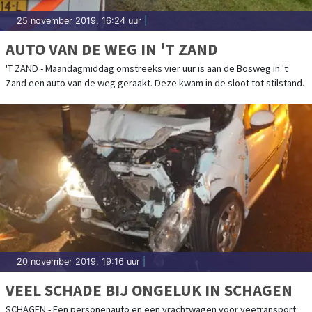
25 november 2019, 16:24 uur
|
AUTO VAN DE WEG IN 'T ZAND
'T ZAND - Maandagmiddag omstreeks vier uur is aan de Bosweg in 't
Zand een auto van de weg geraakt. Deze kwam in de sloot tot stilstand.
20 november 2019, 19:16 uur
|
VEEL SCHADE BIJ ONGELUK IN SCHAGEN
SCHAGEN - Een personenauto en een vrachtwagen voor veetransport