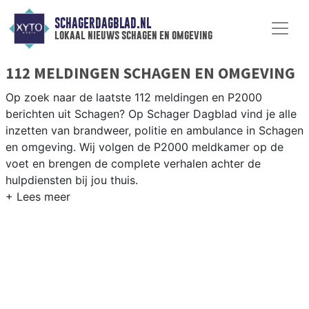
SCHAGERDAGBLAD.NL
lokaal nieuws schagen en omgeving
112 MELDINGEN SCHAGEN EN OMGEVING
Op zoek naar de laatste 112 meldingen en P2000
berichten uit Schagen? Op Schager Dagblad vind je alle
inzetten van brandweer, politie en ambulance in Schagen
en omgeving. Wij volgen de P2000 meldkamer op de
voet en brengen de complete verhalen achter de
hulpdiensten bij jou thuis.
P2000 MELDINGEN SCHAGEN
Van incidenten op de N9 en de N241 tot meldingen in
Schagen centrum, Warmenhuizen, Hensbroek en Sint
Maarten — onze redactie brengt het 112-nieuws.