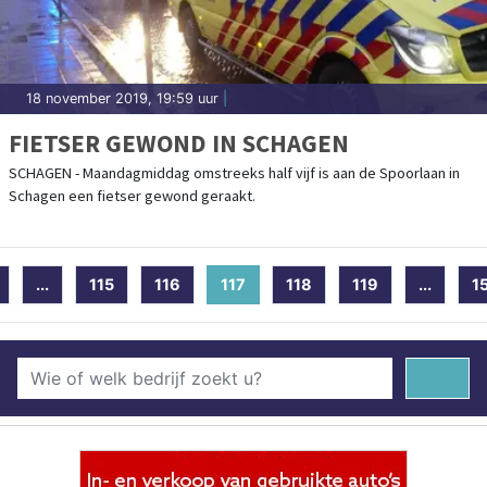
18 november 2019, 19:59 uur
|
FIETSER GEWOND IN SCHAGEN
SCHAGEN - Maandagmiddag omstreeks half vijf is aan de Spoorlaan in
Schagen een fietser gewond geraakt.
...
115
116
117
(current)
118
119
...
1