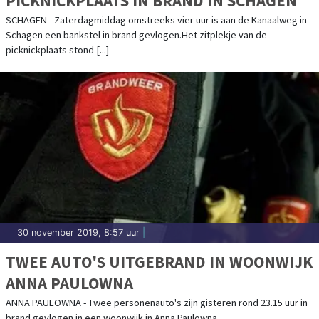
PICKNICKPLAATS IN BRAND IN SCHAGEN
SCHAGEN - Zaterdagmiddag omstreeks vier uur is aan de Kanaalweg in
Schagen een bankstel in brand gevlogen.Het zitplekje van de
picknickplaats stond [...]
30 november 2019, 8:57 uur
|
TWEE AUTO'S UITGEBRAND IN WOONWIJK
ANNA PAULOWNA
ANNA PAULOWNA - Twee personenauto's zijn gisteren rond 23.15 uur in
brand gevlogen in een woonwijk in Anna Paulowna.