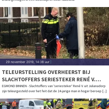
29 november 2019, 14:38 uur
|
TELEURSTELLING OVERHEERST BIJ
SLACHTOFFERS SERIESTEKER RENÉ V.
OVER HOGER BEROEP
EGMOND BINNEN - Slachtoffers van 'seriesteker' René V. uit Julianadorp
zijn teleurgesteld over het feit dat de 24-jarige man in hoger beroep [...]